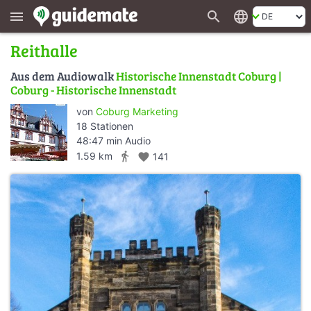
search
language
menu
Reithalle
Aus dem Audiowalk
Historische Innenstadt Coburg |
Coburg - Historische Innenstadt
von
Coburg Marketing
18 Stationen
48:47 min Audio
directions_walk
1.59 km
favorite
141