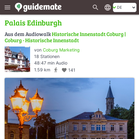
search
language
menu
Palais Edinburgh
Aus dem Audiowalk
Historische Innenstadt Coburg |
Coburg - Historische Innenstadt
von
Coburg Marketing
18 Stationen
48:47 min Audio
directions_walk
1.59 km
favorite
141