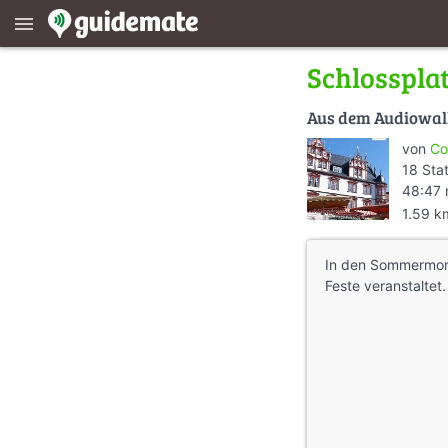
menu
Schlosspla
Aus dem Audiowa
von
Co
18 Sta
48:47 
1.59 k
In den Sommermon
Feste veranstaltet.