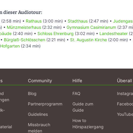
n dieser Audiotour:
(2:58 min) •
Rathaus
(3:00 min) •
Stadthaus
(2:47 min) •
Judengas
n) •
Münzmeisterhaus
(2:32 min) •
Gymnasium Casimirianum
(2:37 m
bäude
(2:40 min) •
Schloss Ehrenburg
(3:02 min) •
Landestheater
(2
 •
Bürglaß-Schlösschen
(2:21 min) •
St. Augustin Kirche
(2:00 min) •
Hofgarten
(2:34 min)
ns
Community
Hilfe
Überall
nd
Blog
FAQ
Instagr
ngen
Partnerprogramm
Guide zum
Facebo
lk-
Guide
Guidelines
YouTub
How to
Missbrauch
terial
Hörspaziergang
melden