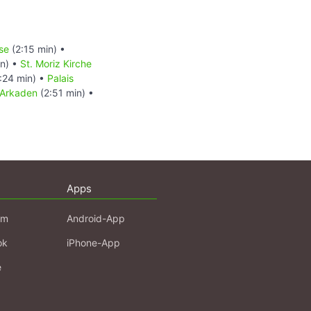
se
(2:15 min) •
in) •
St. Moriz Kirche
:24 min) •
Palais
Arkaden
(2:51 min) •
Apps
am
Android-App
ok
iPhone-App
e