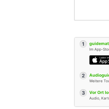
1
guidemate
Im App-Stor
2
Audioguid
Weitere To
3
Vor Ort l
Audio, Karte