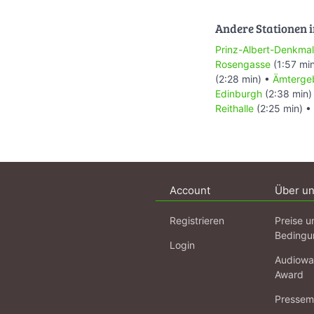
Andere Stationen i
Prinz-Albert-Denkmal
Rosengasse
(1:57 mi
(2:28 min) •
Ämterge
Edinburgh
(2:38 min)
Reithalle
(2:25 min) •
Account
Über u
Registrieren
Preise u
Bedingu
Login
Audiowa
Award
Pressema