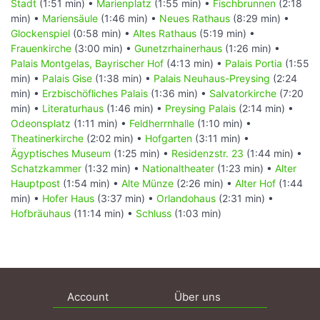
Stadt
(1:51 min) •
Marienplatz
(1:55 min) •
Fischbrunnen
(2:18
min) •
Mariensäule
(1:46 min) •
Neues Rathaus
(8:29 min) •
Glockenspiel
(0:58 min) •
Altes Rathaus
(5:19 min) •
Frauenkirche
(3:00 min) •
Gunetzrhainerhaus
(1:26 min) •
Palais Montgelas, Bayrischer Hof
(4:13 min) •
Palais Portia
(1:55
min) •
Palais Gise
(1:38 min) •
Palais Neuhaus-Preysing
(2:24
min) •
Erzbischöfliches Palais
(1:36 min) •
Salvatorkirche
(7:20
min) •
Literaturhaus
(1:46 min) •
Preysing Palais
(2:14 min) •
Odeonsplatz
(1:11 min) •
Feldherrnhalle
(1:10 min) •
Theatinerkirche
(2:02 min) •
Hofgarten
(3:11 min) •
Ägyptisches Museum
(1:25 min) •
Residenzstr. 23
(1:44 min) •
Schatzkammer
(1:32 min) •
Nationaltheater
(1:23 min) •
Alter
Hauptpost
(1:54 min) •
Alte Münze
(2:26 min) •
Alter Hof
(1:44
min) •
Hofer Haus
(3:37 min) •
Orlandohaus
(2:31 min) •
Hofbräuhaus
(11:14 min) •
Schluss
(1:03 min)
Account
Über uns