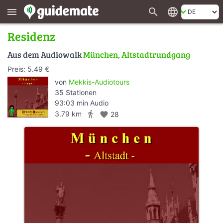
search
language
menu
Residenz
Aus dem Audiowalk
München, Altstadtrundgang
Preis: 5.49 €
von
Mekkis-Audiotours
35 Stationen
93:03 min Audio
directions_walk
3.79 km
favorite
28