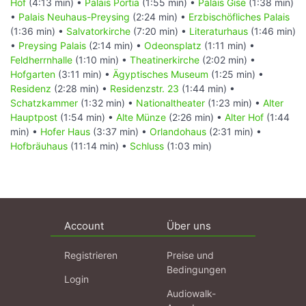
Hof
(4:13 min) •
Palais Portia
(1:55 min) •
Palais Gise
(1:38 min)
•
Palais Neuhaus-Preysing
(2:24 min) •
Erzbischöfliches Palais
(1:36 min) •
Salvatorkirche
(7:20 min) •
Literaturhaus
(1:46 min)
•
Preysing Palais
(2:14 min) •
Odeonsplatz
(1:11 min) •
Feldherrnhalle
(1:10 min) •
Theatinerkirche
(2:02 min) •
Hofgarten
(3:11 min) •
Ägyptisches Museum
(1:25 min) •
Residenz
(2:28 min) •
Residenzstr. 23
(1:44 min) •
Schatzkammer
(1:32 min) •
Nationaltheater
(1:23 min) •
Alter
Hauptpost
(1:54 min) •
Alte Münze
(2:26 min) •
Alter Hof
(1:44
min) •
Hofer Haus
(3:37 min) •
Orlandohaus
(2:31 min) •
Hofbräuhaus
(11:14 min) •
Schluss
(1:03 min)
Account
Über uns
Registrieren
Preise und
Bedingungen
Login
Audiowalk-