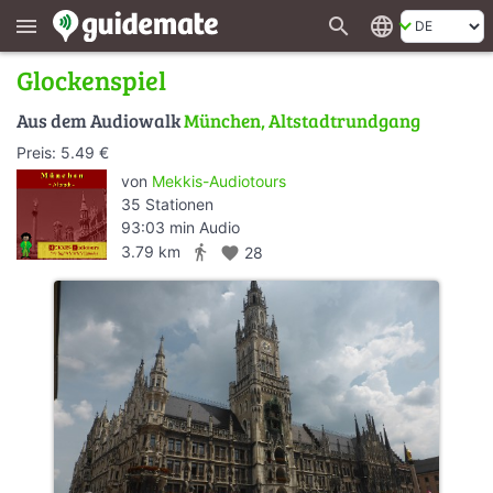
search
language
menu
Glockenspiel
Aus dem Audiowalk
München, Altstadtrundgang
Preis: 5.49 €
von
Mekkis-Audiotours
35 Stationen
93:03 min Audio
directions_walk
3.79 km
favorite
28