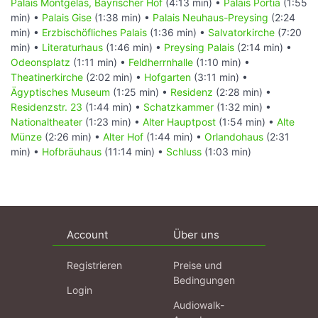
Palais Montgelas, Bayrischer Hof
(4:13 min) •
Palais Portia
(1:55
min) •
Palais Gise
(1:38 min) •
Palais Neuhaus-Preysing
(2:24
min) •
Erzbischöfliches Palais
(1:36 min) •
Salvatorkirche
(7:20
min) •
Literaturhaus
(1:46 min) •
Preysing Palais
(2:14 min) •
Odeonsplatz
(1:11 min) •
Feldherrnhalle
(1:10 min) •
Theatinerkirche
(2:02 min) •
Hofgarten
(3:11 min) •
Ägyptisches Museum
(1:25 min) •
Residenz
(2:28 min) •
Residenzstr. 23
(1:44 min) •
Schatzkammer
(1:32 min) •
Nationaltheater
(1:23 min) •
Alter Hauptpost
(1:54 min) •
Alte
Münze
(2:26 min) •
Alter Hof
(1:44 min) •
Orlandohaus
(2:31
min) •
Hofbräuhaus
(11:14 min) •
Schluss
(1:03 min)
Account
Über uns
Registrieren
Preise und
Bedingungen
Login
Audiowalk-