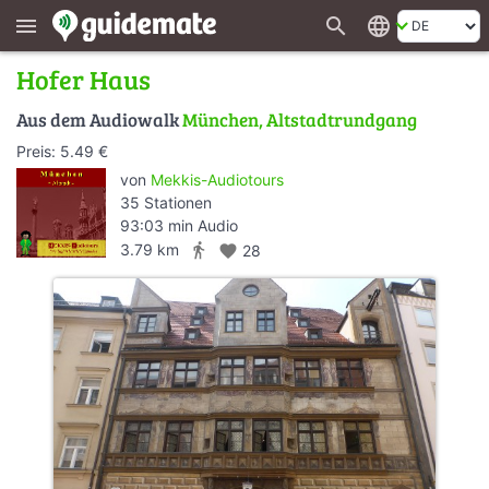
search
language
menu
Hofer Haus
Aus dem Audiowalk
München, Altstadtrundgang
Preis: 5.49 €
von
Mekkis-Audiotours
35 Stationen
93:03 min Audio
directions_walk
3.79 km
favorite
28