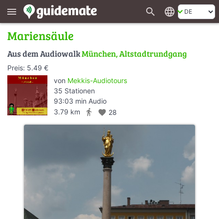
search
language
menu
Mariensäule
Aus dem Audiowalk
München, Altstadtrundgang
Preis: 5.49 €
von
Mekkis-Audiotours
35 Stationen
93:03 min Audio
directions_walk
3.79 km
favorite
28