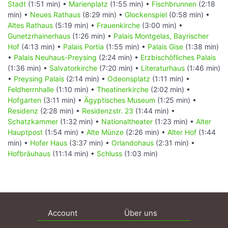
Stadt
(1:51 min) •
Marienplatz
(1:55 min) •
Fischbrunnen
(2:18
min) •
Neues Rathaus
(8:29 min) •
Glockenspiel
(0:58 min) •
Altes Rathaus
(5:19 min) •
Frauenkirche
(3:00 min) •
Gunetzrhainerhaus
(1:26 min) •
Palais Montgelas, Bayrischer
Hof
(4:13 min) •
Palais Portia
(1:55 min) •
Palais Gise
(1:38 min)
•
Palais Neuhaus-Preysing
(2:24 min) •
Erzbischöfliches Palais
(1:36 min) •
Salvatorkirche
(7:20 min) •
Literaturhaus
(1:46 min)
•
Preysing Palais
(2:14 min) •
Odeonsplatz
(1:11 min) •
Feldherrnhalle
(1:10 min) •
Theatinerkirche
(2:02 min) •
Hofgarten
(3:11 min) •
Ägyptisches Museum
(1:25 min) •
Residenz
(2:28 min) •
Residenzstr. 23
(1:44 min) •
Schatzkammer
(1:32 min) •
Nationaltheater
(1:23 min) •
Alter
Hauptpost
(1:54 min) •
Alte Münze
(2:26 min) •
Alter Hof
(1:44
min) •
Hofer Haus
(3:37 min) •
Orlandohaus
(2:31 min) •
Hofbräuhaus
(11:14 min) •
Schluss
(1:03 min)
Account
Über uns