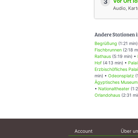
3
Vor Ort l
Audio, Karte
Andere Stationen i
Begrüßung
(1:21 min
Fischbrunnen
(2:18 m
Rathaus
(5:19 min) •
Hof
(4:13 min) •
Palai
Erzbischöfliches Pala
min) •
Odeonsplatz
(
Ägyptisches Museum
•
Nationaltheater
(1:
Orlandohaus
(2:31 mi
Account
Über u