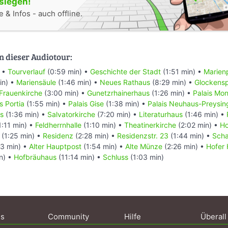
oslegen!
 & Infos - auch offline.
n dieser Audiotour:
) •
Tourverlauf
(0:59 min) •
Geschichte der Stadt
(1:51 min) •
Marien
in) •
Mariensäule
(1:46 min) •
Neues Rathaus
(8:29 min) •
Glockensp
Frauenkirche
(3:00 min) •
Gunetzrhainerhaus
(1:26 min) •
Palais Mon
s Portia
(1:55 min) •
Palais Gise
(1:38 min) •
Palais Neuhaus-Preysin
is
(1:36 min) •
Salvatorkirche
(7:20 min) •
Literaturhaus
(1:46 min) •
1:11 min) •
Feldherrnhalle
(1:10 min) •
Theatinerkirche
(2:02 min) •
Ho
(1:25 min) •
Residenz
(2:28 min) •
Residenzstr. 23
(1:44 min) •
Sch
23 min) •
Alter Hauptpost
(1:54 min) •
Alte Münze
(2:26 min) •
Hofer
n) •
Hofbräuhaus
(11:14 min) •
Schluss
(1:03 min)
ns
Community
Hilfe
Überall