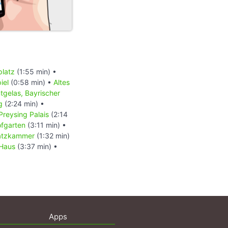
platz
(1:55 min) •
iel
(0:58 min) •
Altes
tgelas, Bayrischer
g
(2:24 min) •
Preysing Palais
(2:14
fgarten
(3:11 min) •
atzkammer
(1:32 min)
 Haus
(3:37 min) •
Apps