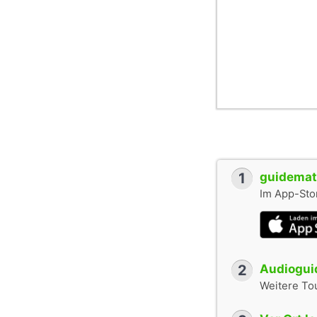
1
guidemate
Im App-Stor
2
Audioguid
Weitere To