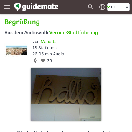
search
language
menu
Begrüßung
Aus dem Audiowalk
Verona-Stadtführung
von
Marietta
18 Stationen
26:05 min Audio
directions_walk
favorite
39