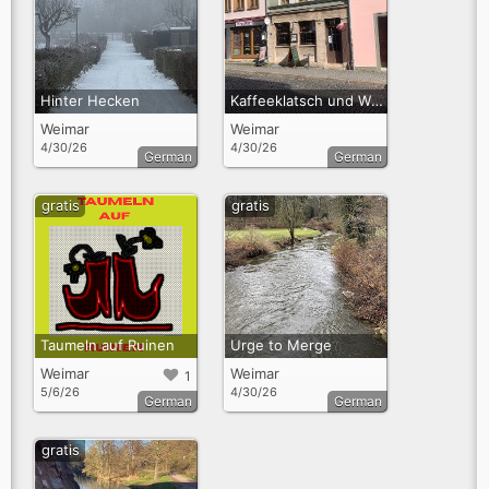
Hinter Hecken
Kaffeeklatsch und Widerstand
Weimar
Weimar
4/30/26
4/30/26
German
German
gratis
gratis
Taumeln auf Ruinen
Urge to Merge
Weimar
Weimar
1
5/6/26
4/30/26
German
German
gratis