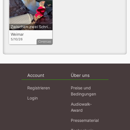
Zwischen zwei Schritten
Weimar
5/10/26
German
Account
Über uns
Registrieren
Preise und
Bedingungen
Login
Audiowalk-
Award
Pressematerial