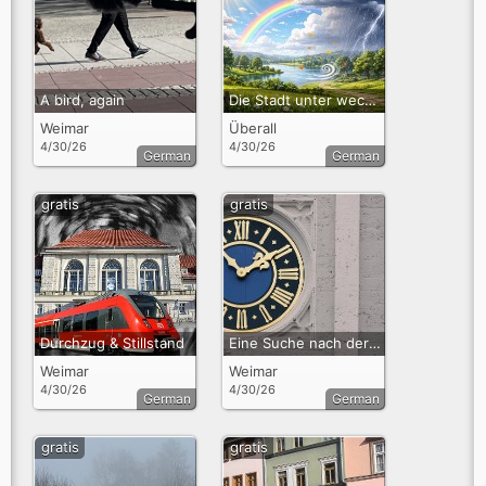
A bird, again
Die Stadt unter wechselndem Himmel
Weimar
Überall
4/30/26
4/30/26
German
German
gratis
gratis
Durchzug & Stillstand
Eine Suche nach der verlorenen Zeit
Weimar
Weimar
4/30/26
4/30/26
German
German
gratis
gratis