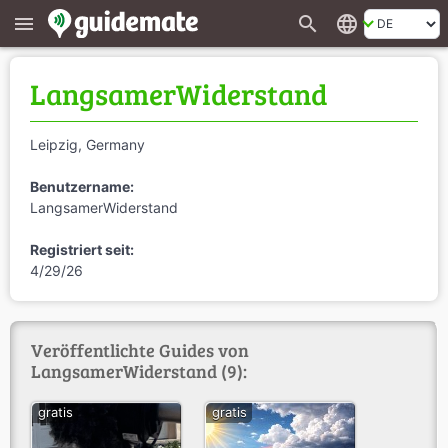
search
language
menu
LangsamerWiderstand
Leipzig, Germany
Benutzername:
LangsamerWiderstand
Registriert seit:
4/29/26
Veröffentlichte Guides von
LangsamerWiderstand (9):
gratis
gratis