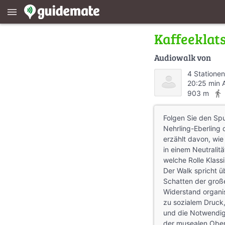
menu
Kaffeeklat
Audiowalk von
4 Stationen
20:25 min 
directions_walk
903 m
Folgen Sie den Sp
Nehrling-Eberling 
erzählt davon, wie
in einem Neutralitä
welche Rolle Klassi
Der Walk spricht üb
Schatten der groß
Widerstand organis
zu sozialem Druck, 
und die Notwendig
der musealen Ober