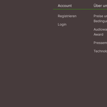
Account
Über u
Registrieren
Preise u
Bedingu
Login
Audiowa
Award
Pressema
Technol