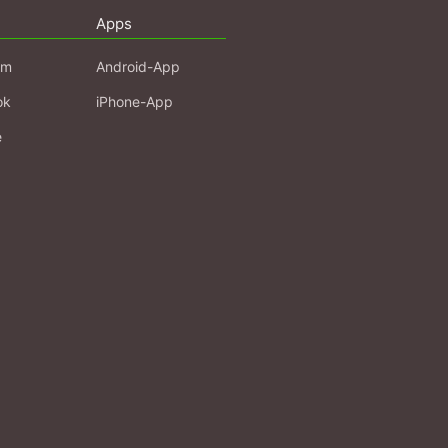
Apps
am
Android-App
ok
iPhone-App
e