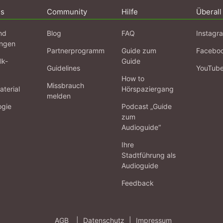
ns
Community
Hilfe
Überall
nd
Blog
FAQ
Instagr
ngen
Partnerprogramm
Guide zum
Facebo
lk-
Guide
Guidelines
YouTub
How to
Missbrauch
terial
Hörspaziergang
melden
ogie
Podcast „Guide
zum
Audioguide“
Ihre
Stadtführung als
Audioguide
Feedback
AGB
|
Datenschutz
|
Impressum