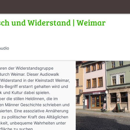
sch und Widerstand | Weimar
Audio
uren der Widerstandsgruppe
durch Weimar. Dieser Audiowalk
 Widerstand in der Kleinstadt Weimar,
ts-Begriff erstarrt gehalten wird und
k und Kultur dabei spielen.
er die stillen Heldinnen, die im
en Männer Geschichte schrieben und
ierten. Eine assoziative Annäherung
zu politischer Kraft des Alltäglichen
keit, unbequeme Wahrheiten unter
fläche zu suchen.