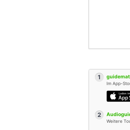
1
guidemate
Im App-Stor
2
Audioguid
Weitere To