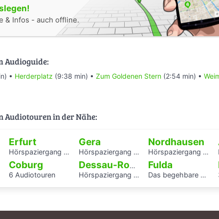
oslegen!
 & Infos - auch offline.
m Audioguide:
in) •
Herderplatz
(9:38 min) •
Zum Goldenen Stern
(2:54 min) •
Weim
n Audiotouren in der Nähe:
Erfurt
Gera
Nordhausen
Hörspaziergang mit Rabbiner Alexander Nachama in Erfurt
Hörspaziergang Jüdisches Leben und jüdische Geschichte in Gera
Hörspaziergang Jüdische Geschichte in Nordhausen
Coburg
Fulda
Dessau-Roßlau
6 Audiotouren
Hörspaziergang rund um die Laubenganghäuser der Bauhaussiedlung Törten
Das begehbare Herz als Audioguide - KAF