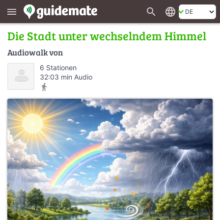
search
language
menu
Die Stadt unter wechselndem Himmel
Audiowalk von
6 Stationen
32:03 min Audio
directions_walk