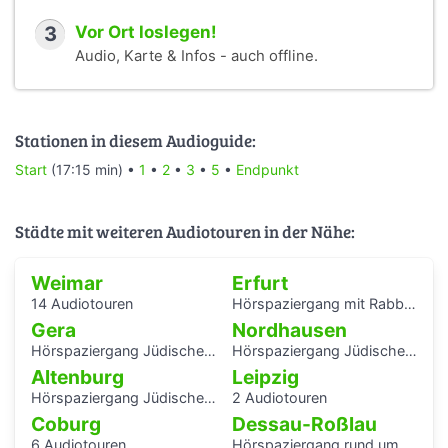
3
Vor Ort loslegen!
Audio, Karte & Infos - auch offline.
Stationen in diesem Audioguide:
Start
(17:15 min) •
1
•
2
•
3
•
5
•
Endpunkt
Städte mit weiteren Audiotouren in der Nähe:
Weimar
Erfurt
14 Audiotouren
Hörspaziergang mit Rabbiner Alexander Nachama in Erfurt
Gera
Nordhausen
Hörspaziergang Jüdisches Leben und jüdische Geschichte in Gera
Hörspaziergang Jüdische Geschichte in Nordhausen
Altenburg
Leipzig
Hörspaziergang Jüdische Geschichte in Altenburg
2 Audiotouren
Coburg
Dessau-Roßlau
6 Audiotouren
Hörspaziergang rund um die Laubenganghäuser der Bauhaussiedlung Törten