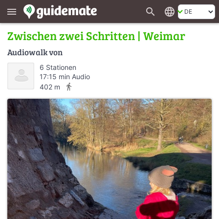
search
language
menu
Zwischen zwei Schritten | Weimar
Audiowalk von
6 Stationen
17:15 min Audio
directions_walk
402 m