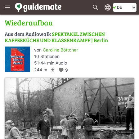
search
language
menu
Wiederaufbau
Aus dem Audiowalk
SPEKTAKEL ZWISCHEN
KAFFEEKÜCHE UND KLASSENKAMPF | Berlin
von
Caroline Böttcher
10 Stationen
51:44 min Audio
directions_walk
244 m
favorite
9