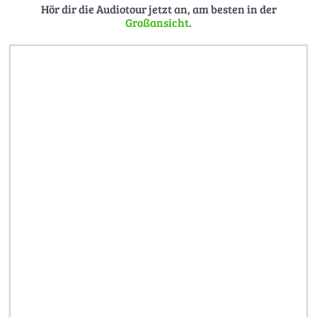
Hör dir die Audiotour jetzt an, am besten in der
verschenken:
Als Downloadgutschein für den Audioguide
Großansicht
.
in der Smartphone-App
Weitere Touren:
https://stadt-im-ohr.de