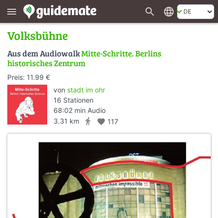
search
language
menu
Volksbühne
Aus dem Audiowalk
Mitte-Schritte. Berlins
historisches Zentrum
Preis: 11.99 €
von
stadt im ohr
16 Stationen
68:02 min Audio
directions_walk
3.31 km
favorite
117