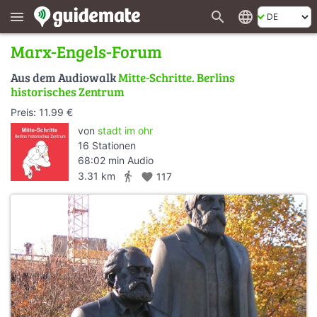
search
language
menu
Marx-Engels-Forum
Aus dem Audiowalk
Mitte-Schritte. Berlins
historisches Zentrum
Preis: 11.99 €
von
stadt im ohr
16 Stationen
68:02 min Audio
directions_walk
3.31 km
favorite
117