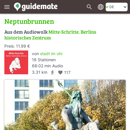
search
language
menu
Neptunbrunnen
Aus dem Audiowalk
Mitte-Schritte. Berlins
historisches Zentrum
Preis: 11.99 €
von
stadt im ohr
16 Stationen
68:02 min Audio
directions_walk
3.31 km
favorite
117