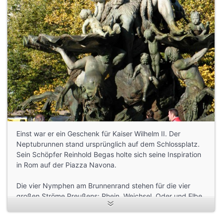
Einst war er ein Geschenk für Kaiser Wilhelm II. Der
Neptubrunnen stand ursprünglich auf dem Schlossplatz.
Sein Schöpfer Reinhold Begas holte sich seine Inspiration
in Rom auf der Piazza Navona.
Die vier Nymphen am Brunnenrand stehen für die vier
großen Ströme Preußens: Rhein, Weichsel, Oder und Elbe.
Welche der Frauengestalten symbolisiert wohl welchen
Fluss? Finden Sie es heraus?