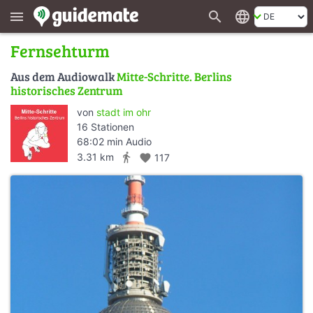
search
language
menu
Fernsehturm
Aus dem Audiowalk
Mitte-Schritte. Berlins
historisches Zentrum
von
stadt im ohr
16 Stationen
68:02 min Audio
directions_walk
3.31 km
favorite
117