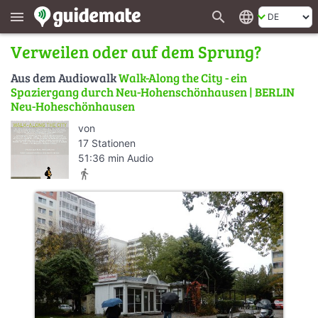
search
language
menu
Verweilen oder auf dem Sprung?
Aus dem Audiowalk
Walk-Along the City - ein
Spaziergang durch Neu-Hohenschönhausen | BERLIN
Neu-Hoheschönhausen
von
17 Stationen
51:36 min Audio
directions_walk