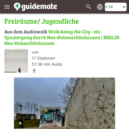
search
language
menu
Freiräume/ Jugendliche
Aus dem Audiowalk
Walk-Along the City - ein
Spaziergang durch Neu-Hohenschönhausen | BERLIN
Neu-Hoheschönhausen
von
17 Stationen
51:36 min Audio
directions_walk