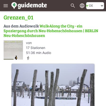
search
language
menu
Grenzen_01
Aus dem Audiowalk
Walk-Along the City - ein
Spaziergang durch Neu-Hohenschönhausen | BERLIN
Neu-Hoheschönhausen
von
17 Stationen
51:36 min Audio
directions_walk