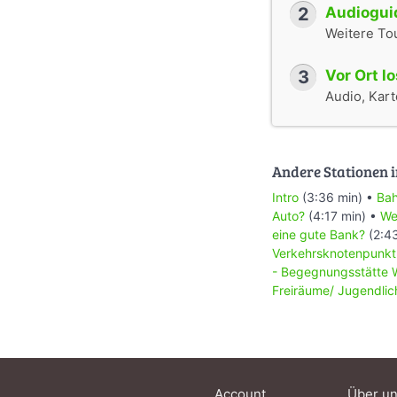
2
Audioguid
Weitere To
3
Vor Ort l
Audio, Karte
Andere Stationen i
Intro
(3:36 min) •
Bah
Auto?
(4:17 min) •
We
eine gute Bank?
(2:4
Verkehrsknotenpunkt
- Begegnungsstätte 
Freiräume/ Jugendlic
Account
Über u