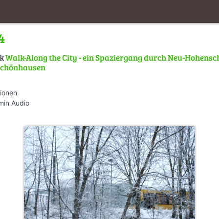
4
lk
Walk-Along the City - ein Spaziergang durch Neu-Hohens
schönhausen
tionen
min Audio