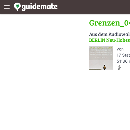
menu
Grenzen_0
Aus dem Audiowa
BERLIN Neu-Hohe
von
17 Sta
51:36 
directions_walk