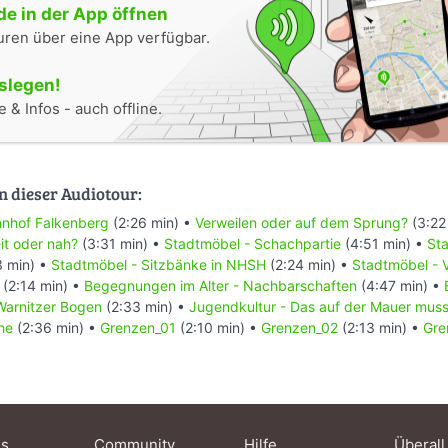
e in der App öffnen
uren über eine App verfügbar.
oslegen!
 & Infos - auch offline.
n dieser Audiotour:
nhof Falkenberg
(2:26 min) •
Verweilen oder auf dem Sprung?
(3:22
it oder nah?
(3:31 min) •
Stadtmöbel - Schachpartie
(4:51 min) •
Sta
3 min) •
Stadtmöbel - Sitzbänke in NHSH
(2:24 min) •
Stadtmöbel - 
(2:14 min) •
Begegnungen im Alter - Nachbarschaften
(4:47 min) •
Warnitzer Bogen
(2:33 min) •
Jugendkultur - Das auf der Mauer mus
he
(2:36 min) •
Grenzen_01
(2:10 min) •
Grenzen_02
(2:13 min) •
Gre
ns
Community
Hilfe
Überall