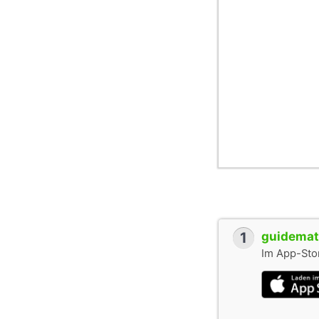
1
guidemate
Im App-Stor