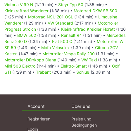
Victoria V 99 N
(1:29 min) •
Steyr Typ 50
(1:35 min) •
Kleinkraftrad Wanderer
(1:38 min) •
Motorrad DKW SB 500
(1:25 min) •
Motorrad NSU 201 OSL
(1:34 min) •
Limousine
Wanderer
(1:29 min) •
VW Standard
(2:17 min) •
Motorroller
Progress Strolch
(1:33 min) •
Kleinkraftrad Kreidler Florett
(1:26
min) •
BMW 502
(1:58 min) •
Renault R4
(1:51 min) •
Mercedes
Benz 240 D
(1:34 min) •
Fiat 500 C
(1:41 min) •
Motorroller IWL
SR 59
(1:43 min) •
Mofa Velosolex
(1:39 min) •
Citroen 2CV
Kasten
(1:47 min) •
Motorroller Vespa Rally 200
(1:31 min) •
Motorroller Dürrkopp Diana
(1:40 min) •
VW Taxi
(1:38 min) •
Mini 503 Elektro
(1:44 min) •
Elektro-Smart
(1:46 min) •
Golf
GTI
(1:29 min) •
Trabant
(2:03 min) •
Schluß
(2:08 min)
Account
Über uns
Registrieren
Preise und
Bedingungen
Login