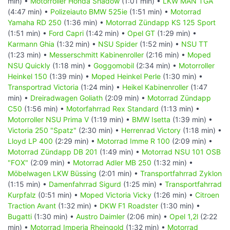
min) •
Motorroller Honda Shadow
(1:01 min) •
LKW MAN TGA
(4:47 min) •
Polizeiauto BMW 525ie
(1:51 min) •
Motorrad
Yamaha RD 250
(1:36 min) •
Motorrad Zündapp KS 125 Sport
(1:51 min) •
Ford Capri
(1:42 min) •
Opel GT
(1:29 min) •
Karmann Ghia
(1:32 min) •
NSU Spider
(1:52 min) •
NSU TT
(1:23 min) •
Messerschmitt Kabinenroller
(2:16 min) •
Moped
NSU Quickly
(1:18 min) •
Goggomobil
(2:34 min) •
Motorroller
Heinkel 150
(1:39 min) •
Moped Heinkel Perle
(1:30 min) •
Transportrad Victoria
(1:24 min) •
Heikel Kabinenroller
(1:47
min) •
Dreiradwagen Goliath
(2:09 min) •
Motorrad Zündapp
C50
(1:56 min) •
Motorfahrrad Rex Standard
(1:13 min) •
Motorroller NSU Prima V
(1:19 min) •
BMW Isetta
(1:39 min) •
Victoria 250 "Spatz"
(2:30 min) •
Herrenrad Victory
(1:18 min) •
Lloyd LP 400
(2:29 min) •
Motorrad Imme R 100
(2:09 min) •
Motorrad Zündapp DB 201
(1:49 min) •
Motorrad NSU 101 OSB
"FOX"
(2:09 min) •
Motorrad Adler MB 250
(1:32 min) •
Möbelwagen LKW Büssing
(2:01 min) •
Transportfahrrad Zyklon
(1:15 min) •
Damenfahrrad Sigurd
(1:25 min) •
Transportfahrrad
Kurpfalz
(0:51 min) •
Moped Victoria Vicky
(1:26 min) •
Citroen
Traction Avant
(1:32 min) •
DKW F1 Roadster
(1:30 min) •
Bugatti
(1:30 min) •
Austro Daimler
(2:06 min) •
Opel 1,2l
(2:22
min) •
Motorrad Imperia Rheingold
(1:32 min) •
Motorrad