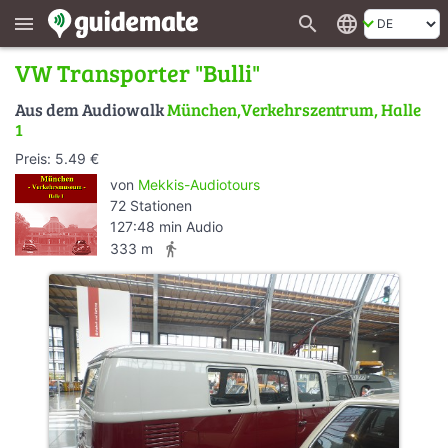
search
language
menu
VW Transporter "Bulli"
Aus dem Audiowalk
München,Verkehrszentrum, Halle
1
Preis: 5.49 €
von
Mekkis-Audiotours
72 Stationen
127:48 min Audio
directions_walk
333 m