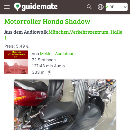
search
language
menu
Motorroller Honda Shadow
Aus dem Audiowalk
München,Verkehrszentrum, Halle
1
Preis: 5.49 €
von
Mekkis-Audiotours
72 Stationen
127:48 min Audio
directions_walk
333 m