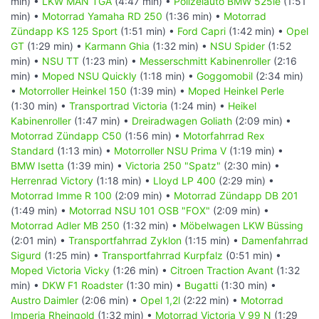
min) •
LKW MAN TGA
(4:47 min) •
Polizeiauto BMW 525ie
(1:51
min) •
Motorrad Yamaha RD 250
(1:36 min) •
Motorrad
Zündapp KS 125 Sport
(1:51 min) •
Ford Capri
(1:42 min) •
Opel
GT
(1:29 min) •
Karmann Ghia
(1:32 min) •
NSU Spider
(1:52
min) •
NSU TT
(1:23 min) •
Messerschmitt Kabinenroller
(2:16
min) •
Moped NSU Quickly
(1:18 min) •
Goggomobil
(2:34 min)
•
Motorroller Heinkel 150
(1:39 min) •
Moped Heinkel Perle
(1:30 min) •
Transportrad Victoria
(1:24 min) •
Heikel
Kabinenroller
(1:47 min) •
Dreiradwagen Goliath
(2:09 min) •
Motorrad Zündapp C50
(1:56 min) •
Motorfahrrad Rex
Standard
(1:13 min) •
Motorroller NSU Prima V
(1:19 min) •
BMW Isetta
(1:39 min) •
Victoria 250 "Spatz"
(2:30 min) •
Herrenrad Victory
(1:18 min) •
Lloyd LP 400
(2:29 min) •
Motorrad Imme R 100
(2:09 min) •
Motorrad Zündapp DB 201
(1:49 min) •
Motorrad NSU 101 OSB "FOX"
(2:09 min) •
Motorrad Adler MB 250
(1:32 min) •
Möbelwagen LKW Büssing
(2:01 min) •
Transportfahrrad Zyklon
(1:15 min) •
Damenfahrrad
Sigurd
(1:25 min) •
Transportfahrrad Kurpfalz
(0:51 min) •
Moped Victoria Vicky
(1:26 min) •
Citroen Traction Avant
(1:32
min) •
DKW F1 Roadster
(1:30 min) •
Bugatti
(1:30 min) •
Austro Daimler
(2:06 min) •
Opel 1,2l
(2:22 min) •
Motorrad
Imperia Rheingold
(1:32 min) •
Motorrad Victoria V 99 N
(1:29