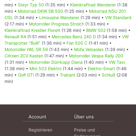
min) •
Steyr Typ 50
(1:35 min) •
Kleinkraftrad Wanderer
(1:38
min) •
Motorrad DKW SB 500
(1:25 min) •
Motorrad NSU 201
OSL
(1:34 min) •
Limousine Wanderer
(1:29 min) •
VW Standard
(2:17 min) •
Motorroller Progress Strolch
(1:33 min) •
Kleinkraftrad Kreidler Florett
(1:26 min) •
BMW 502
(1:58 min) •
Renault R4
(1:51 min) •
Mercedes Benz 240 D
(1:34 min) •
VW
Transporter "Bulli"
(1:36 min) •
Fiat 500 C
(1:41 min) •
Motorroller IWL SR 59
(1:43 min) •
Mofa Velosolex
(1:39 min) •
Citroen 2CV Kasten
(1:47 min) •
Motorroller Vespa Rally 200
(1:31 min) •
Motorroller Dürrkopp Diana
(1:40 min) •
VW Taxi
(1:38 min) •
Mini 503 Elektro
(1:44 min) •
Elektro-Smart
(1:46
min) •
Golf GTI
(1:29 min) •
Trabant
(2:03 min) •
Schluß
(2:08
min)
Account
Über uns
Registrieren
Preise und