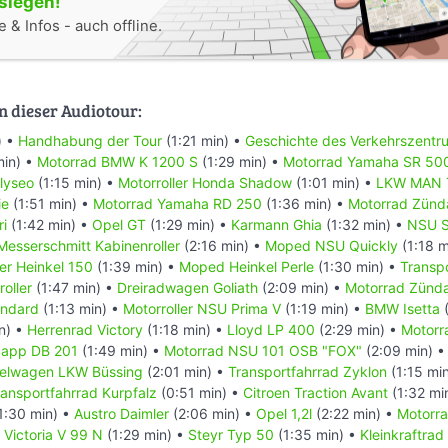
oslegen!
 & Infos - auch offline.
n dieser Audiotour:
) •
Handhabung der Tour
(1:21 min) •
Geschichte des Verkehrszentr
min) •
Motorrad BMW K 1200 S
(1:29 min) •
Motorrad Yamaha SR 50
Elyseo
(1:15 min) •
Motorroller Honda Shadow
(1:01 min) •
LKW MAN 
ie
(1:51 min) •
Motorrad Yamaha RD 250
(1:36 min) •
Motorrad Zünd
ri
(1:42 min) •
Opel GT
(1:29 min) •
Karmann Ghia
(1:32 min) •
NSU S
Messerschmitt Kabinenroller
(2:16 min) •
Moped NSU Quickly
(1:18 m
ler Heinkel 150
(1:39 min) •
Moped Heinkel Perle
(1:30 min) •
Transpo
oller
(1:47 min) •
Dreiradwagen Goliath
(2:09 min) •
Motorrad Zünd
andard
(1:13 min) •
Motorroller NSU Prima V
(1:19 min) •
BMW Isetta
(
n) •
Herrenrad Victory
(1:18 min) •
Lloyd LP 400
(2:29 min) •
Motorr
dapp DB 201
(1:49 min) •
Motorrad NSU 101 OSB "FOX"
(2:09 min) 
elwagen LKW Büssing
(2:01 min) •
Transportfahrrad Zyklon
(1:15 mi
ransportfahrrad Kurpfalz
(0:51 min) •
Citroen Traction Avant
(1:32 mi
1:30 min) •
Austro Daimler
(2:06 min) •
Opel 1,2l
(2:22 min) •
Motorra
 Victoria V 99 N
(1:29 min) •
Steyr Typ 50
(1:35 min) •
Kleinkraftra