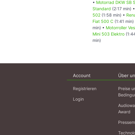
•
Motorrad DKW SB 
Standard
(2:17 min) 
502
(1:58 min) •
Rena
Fiat 500 C
(1:41 min)
min) •
Motorroller Ve
Mini 503 Elektro
(1:4
min)
Account
Über u
Registrieren
Preise u
Bedingu
Login
Audiowa
Award
Pressema
Technol