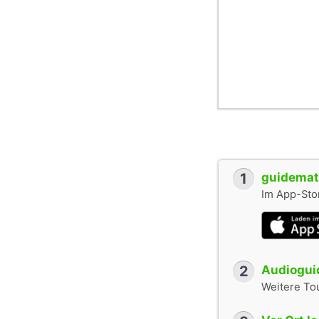
1
guidemate
Im App-Stor
2
Audioguid
Weitere To