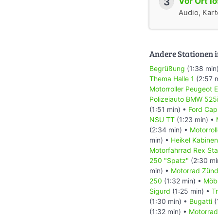
3
Vor Ort l
Audio, Karte
Andere Stationen i
Begrüßung
(1:38 min
Thema Halle 1
(2:57 
Motorroller Peugeot 
Polizeiauto BMW 525
(1:51 min) •
Ford Cap
NSU TT
(1:23 min) •
(2:34 min) •
Motorrol
min) •
Heikel Kabinenr
Motorfahrrad Rex St
250 "Spatz"
(2:30 mi
min) •
Motorrad Zün
250
(1:32 min) •
Möb
Sigurd
(1:25 min) •
T
(1:30 min) •
Bugatti
(
(1:32 min) •
Motorrad