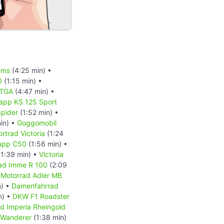
ums
(4:25 min) •
0
(1:15 min) •
TGA
(4:47 min) •
app KS 125 Sport
pider
(1:52 min) •
in) •
Goggomobil
rtrad Victoria
(1:24
app C50
(1:56 min) •
1:39 min) •
Victoria
ad Imme R 100
(2:09
•
Motorrad Adler MB
n) •
Damenfahrrad
n) •
DKW F1 Roadster
d Imperia Rheingold
d Wanderer
(1:38 min)