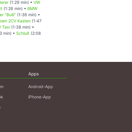
erer
(1:29 min) •
VW
tt
(1:26 min) •
BMW
r "Bulli"
(1:36 min) •
roen 2CV Kasten
(1:47
 Taxi
(1:38 min) •
3 min) •
Schluß
(2:08
Apps
am
Android-App
ok
iPhone-App
e