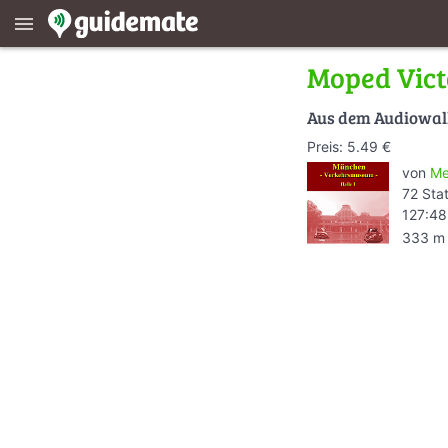
menu
Moped Vict
Aus dem Audiowa
Preis: 5.49 €
von
Me
72 Sta
127:48
333 m