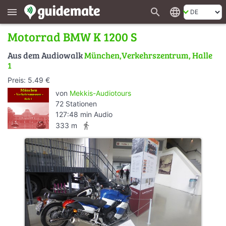
search
language
menu
Motorrad BMW K 1200 S
Aus dem Audiowalk
München,Verkehrszentrum, Halle
1
Preis: 5.49 €
von
Mekkis-Audiotours
72 Stationen
127:48 min Audio
directions_walk
333 m