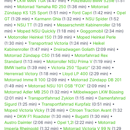
min) •
LKW MAN TGA
(4:47 min) •
Polizeiauto BMW 525ie
(1:51
min) •
Motorrad Yamaha RD 250
(1:36 min) •
Motorrad
Zündapp KS 125 Sport
(1:51 min) •
Ford Capri
(1:42 min) •
Opel
GT
(1:29 min) •
Karmann Ghia
(1:32 min) •
NSU Spider
(1:52
min) •
NSU TT
(1:23 min) •
Messerschmitt Kabinenroller
(2:16
min) •
Moped NSU Quickly
(1:18 min) •
Goggomobil
(2:34 min)
•
Motorroller Heinkel 150
(1:39 min) •
Moped Heinkel Perle
(1:30 min) •
Transportrad Victoria
(1:24 min) •
Heikel
Kabinenroller
(1:47 min) •
Dreiradwagen Goliath
(2:09 min) •
Motorrad Zündapp C50
(1:56 min) •
Motorfahrrad Rex
Standard
(1:13 min) •
Motorroller NSU Prima V
(1:19 min) •
BMW Isetta
(1:39 min) •
Victoria 250 "Spatz"
(2:30 min) •
Herrenrad Victory
(1:18 min) •
Lloyd LP 400
(2:29 min) •
Motorrad Imme R 100
(2:09 min) •
Motorrad Zündapp DB 201
(1:49 min) •
Motorrad NSU 101 OSB "FOX"
(2:09 min) •
Motorrad Adler MB 250
(1:32 min) •
Möbelwagen LKW Büssing
(2:01 min) •
Transportfahrrad Zyklon
(1:15 min) •
Damenfahrrad
Sigurd
(1:25 min) •
Transportfahrrad Kurpfalz
(0:51 min) •
Moped Victoria Vicky
(1:26 min) •
Citroen Traction Avant
(1:32
min) •
DKW F1 Roadster
(1:30 min) •
Bugatti
(1:30 min) •
Austro Daimler
(2:06 min) •
Opel 1,2l
(2:22 min) •
Motorrad
Imperia Rheingold
(1:32 min) •
Motorrad Victoria V 99 N
(1:29