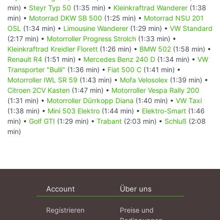
min) •
Steyr Typ 50
(1:35 min) •
Kleinkraftrad Wanderer
(1:38
min) •
Motorrad DKW SB 500
(1:25 min) •
Motorrad NSU 201
OSL
(1:34 min) •
Limousine Wanderer
(1:29 min) •
VW Standard
(2:17 min) •
Motorroller Progress Strolch
(1:33 min) •
Kleinkraftrad Kreidler Florett
(1:26 min) •
BMW 502
(1:58 min) •
Renault R4
(1:51 min) •
Mercedes Benz 240 D
(1:34 min) •
VW
Transporter "Bulli"
(1:36 min) •
Fiat 500 C
(1:41 min) •
Motorroller IWL SR 59
(1:43 min) •
Mofa Velosolex
(1:39 min) •
Citroen 2CV Kasten
(1:47 min) •
Motorroller Vespa Rally 200
(1:31 min) •
Motorroller Dürrkopp Diana
(1:40 min) •
VW Taxi
(1:38 min) •
Mini 503 Elektro
(1:44 min) •
Elektro-Smart
(1:46
min) •
Golf GTI
(1:29 min) •
Trabant
(2:03 min) •
Schluß
(2:08
min)
Account
Über uns
Registrieren
Preise und