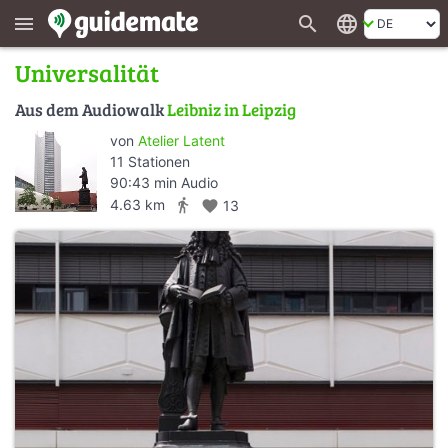
search
language
menu
Universalität
Aus dem Audiowalk
Leibniz in Leipzig
von
Atelier Latent
11 Stationen
90:43 min Audio
directions_walk
4.63 km
favorite
13