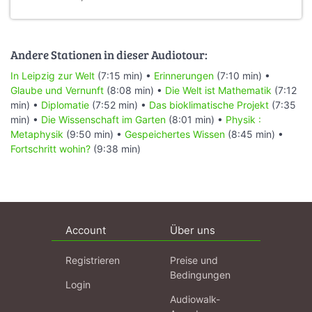
Andere Stationen in dieser Audiotour:
In Leipzig zur Welt
(7:15 min) •
Erinnerungen
(7:10 min) •
Glaube und Vernunft
(8:08 min) •
Die Welt ist Mathematik
(7:12
min) •
Diplomatie
(7:52 min) •
Das bioklimatische Projekt
(7:35
min) •
Die Wissenschaft im Garten
(8:01 min) •
Physik :
Metaphysik
(9:50 min) •
Gespeichertes Wissen
(8:45 min) •
Fortschritt wohin?
(9:38 min)
Account
Über uns
Registrieren
Preise und
Bedingungen
Login
Audiowalk-