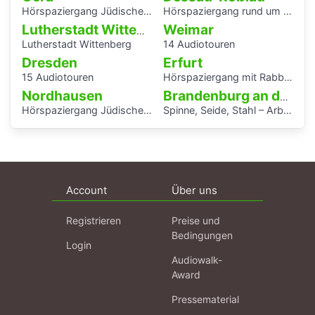
Hörspaziergang Jüdisches Leben und jüdische Geschichte in Gera
Hörspaziergang rund um die Laubenganghäuser der Bauhaussiedlung Törten
Weimar
Lutherstadt Wittenberg
Lutherstadt Wittenberg
14 Audiotouren
Dresden
Erfurt
15 Audiotouren
Hörspaziergang mit Rabbiner Alexander Nachama in Erfurt
Nordhausen
Brandenburg an der Havel
Hörspaziergang Jüdische Geschichte in Nordhausen
Spinne, Seide, Stahl – Arbeit und Kunst in Brandenburg.
Account
Über uns
Registrieren
Preise und
Bedingungen
Login
Audiowalk-
Award
Pressematerial