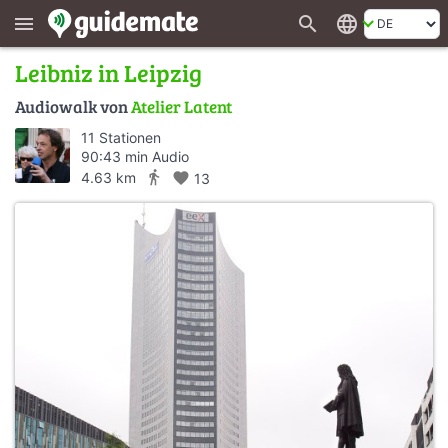
search
language
menu
Leibniz in Leipzig
Audiowalk von
Atelier Latent
11 Stationen
90:43 min Audio
directions_walk
4.63 km
favorite
13