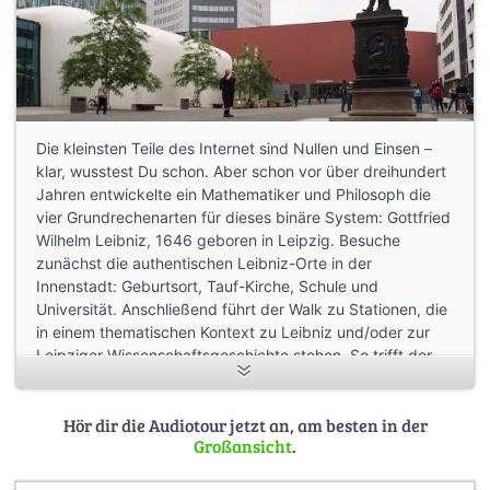
Die kleinsten Teile des Internet sind Nullen und Einsen –
klar, wusstest Du schon. Aber schon vor über dreihundert
Jahren entwickelte ein Mathematiker und Philosoph die
vier Grundrechenarten für dieses binäre System: Gottfried
Wilhelm Leibniz, 1646 geboren in Leipzig. Besuche
zunächst die authentischen Leibniz-Orte in der
Innenstadt: Geburtsort, Tauf-Kirche, Schule und
Universität. Anschließend führt der Walk zu Stationen, die
in einem thematischen Kontext zu Leibniz und/oder zur
Leipziger Wissenschaftsgeschichte stehen. So trifft der
„Gedankengang“ am Deutschen Platz dann auch auf die
Wissensspeicher der Deutschen Nationalbibliothek und
Hör dir die Audiotour jetzt an, am besten in der
den Wissenschaftsstandort Bio City Leipzig.
Großansicht
.
Mit: Prof. Ulrich Brieler, Prof. Marc Rölli, JuniorProf. Silvia
Schöneburg, Prof. Manfred Wendisch, Dr. Martin Freiberg,