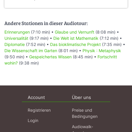
Andere Stationen in dieser Audiotour:
Erinnerungen
(7:10 min) •
Glaube und Vernunft
(8:08 min) •
Universalität
(9:17 min) •
Die Welt ist Mathematik
(7:12 min) •
Diplomatie
(7:52 min) •
Das bioklimatische Projekt
(7:35 min) •
Die Wissenschaft im Garten
(8:01 min) •
Physik : Metaphysik
(9:50 min) •
Gespeichertes Wissen
(8:45 min) •
Fortschritt
wohin?
(9:38 min)
Account
Über uns
Registrieren
Preise und
Bedingungen
Login
Audiowalk-