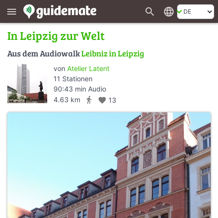
search
language
menu
In Leipzig zur Welt
Aus dem Audiowalk
Leibniz in Leipzig
von
Atelier Latent
11 Stationen
90:43 min Audio
directions_walk
4.63 km
favorite
13