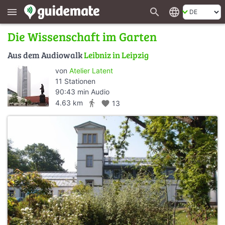
search
language
menu
Die Wissenschaft im Garten
Aus dem Audiowalk
Leibniz in Leipzig
von
Atelier Latent
11 Stationen
90:43 min Audio
directions_walk
4.63 km
favorite
13