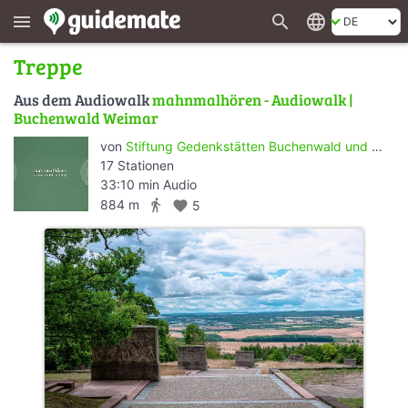
search
language
menu
Treppe
Aus dem Audiowalk
mahnmalhören - Audiowalk |
Buchenwald Weimar
von
Stiftung Gedenkstätten Buchenwald und Mittelbau-Dora
17 Stationen
33:10 min Audio
directions_walk
884 m
favorite
5