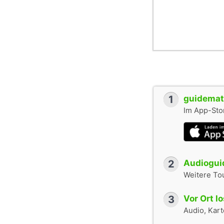
1
guidemate
Im App-Stor
2
Audioguid
Weitere To
3
Vor Ort l
Audio, Karte