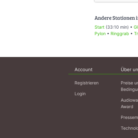
Andere Stationen i
Start
(33:10 min) •
G
Pylon
•
Ringgrab
•
T
Account
Über u
Registrieren
Preise u
Bedingu
Login
Audiowa
Award
Pressema
Technol