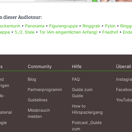
n dieser Audiotour:
lockenturm
•
Panorama
•
Figurengruppe
•
Ringgrab
•
Pylon
•
Ringg
reppe
•
5./2. Stele
•
Tor (Am eingentlichen Anfang)
•
Friedhof
•
End
ns
Community
Hilfe
Überall
nd
Blog
FAQ
Instagr
ngen
Partnerprogramm
Guide zum
Facebo
lk-
Guide
Guidelines
YouTub
How to
Missbrauch
terial
Hörspaziergang
melden
ogie
Podcast „Guide
zum