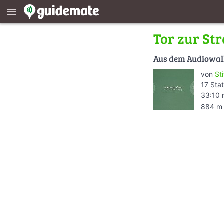
menu
Tor zur St
Aus dem Audiowa
von
St
17 Sta
33:10 
884 m