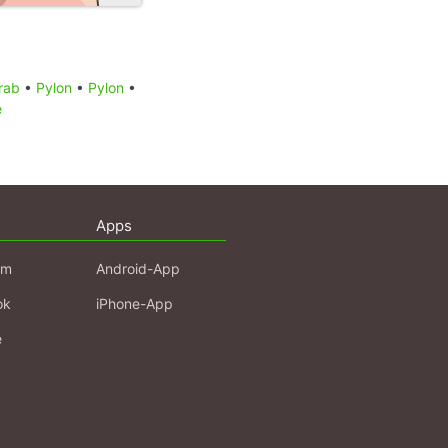
rab
•
Pylon
•
Pylon
•
e
Apps
am
Android-App
ok
iPhone-App
e