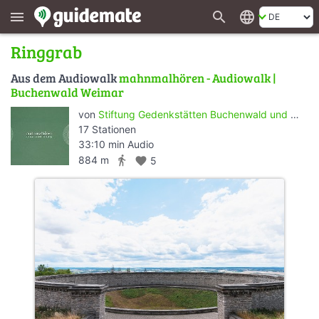
search
language
menu
Ringgrab
Aus dem Audiowalk
mahnmalhören - Audiowalk |
Buchenwald Weimar
von
Stiftung Gedenkstätten Buchenwald und Mittelbau-Dora
17 Stationen
33:10 min Audio
directions_walk
884 m
favorite
5