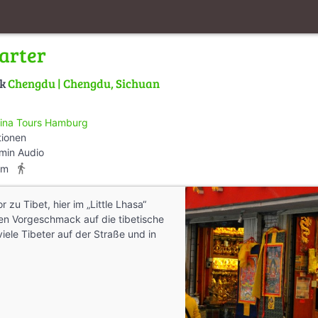
arter
lk
Chengdu | Chengdu, Sichuan
ina Tours Hamburg
tionen
min Audio
directions_walk
km
 zu Tibet, hier im „Little Lhasa“
n Vorgeschmack auf die tibetische
viele Tibeter auf der Straße und in