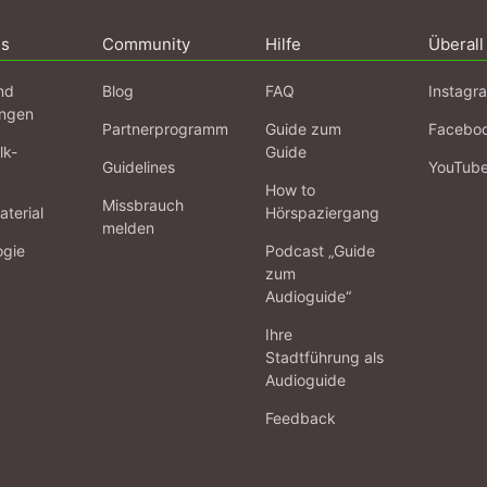
ns
Community
Hilfe
Überall
nd
Blog
FAQ
Instagr
ngen
Partnerprogramm
Guide zum
Facebo
lk-
Guide
Guidelines
YouTub
How to
Missbrauch
terial
Hörspaziergang
melden
ogie
Podcast „Guide
zum
Audioguide“
Ihre
Stadtführung als
Audioguide
Feedback