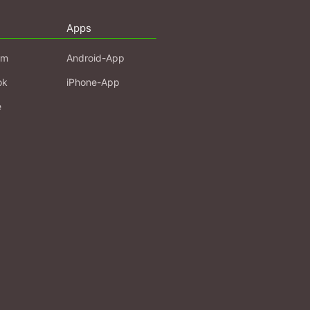
Apps
am
Android-App
ok
iPhone-App
e