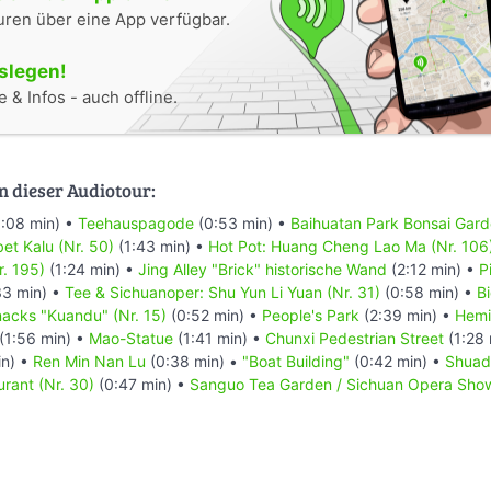
uren über eine App verfügbar.
oslegen!
 & Infos - auch offline.
n dieser Audiotour:
:08 min) •
Teehauspagode
(0:53 min) •
Baihuatan Park Bonsai Gar
bet Kalu (Nr. 50)
(1:43 min) •
Hot Pot: Huang Cheng Lao Ma (Nr. 106
r. 195)
(1:24 min) •
Jing Alley "Brick" historische Wand
(2:12 min) •
P
33 min) •
Tee & Sichuanoper: Shu Yun Li Yuan (Nr. 31)
(0:58 min) •
Bi
acks "Kuandu" (Nr. 15)
(0:52 min) •
People's Park
(2:39 min) •
Hemi
(1:56 min) •
Mao-Statue
(1:41 min) •
Chunxi Pedestrian Street
(1:28 
in) •
Ren Min Nan Lu
(0:38 min) •
"Boat Building"
(0:42 min) •
Shuad
rant (Nr. 30)
(0:47 min) •
Sanguo Tea Garden / Sichuan Opera Sho