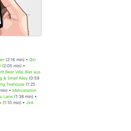
den
(2:16 min) •
Qin
)
(2:05 min) •
int Beer Villa: Bier aus
g & Small Alley
(0:59
ng Teahouse
(1:25
min) •
Metrostation
u Lane
(1:38 min) •
w
(1:10 min) •
Jinli