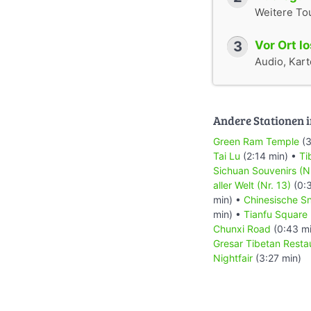
Weitere To
3
Vor Ort l
Audio, Karte
Andere Stationen i
Green Ram Temple
(3
Tai Lu
(2:14 min) •
Ti
Sichuan Souvenirs (N
aller Welt (Nr. 13)
(0:
min) •
Chinesische Sn
min) •
Tianfu Square
Chunxi Road
(0:43 m
Gresar Tibetan Restau
Nightfair
(3:27 min)