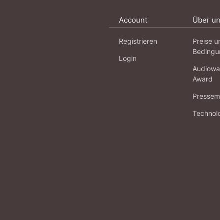
Account
Über u
Registrieren
Preise u
Bedingu
Login
Audiowa
Award
Pressema
Technol