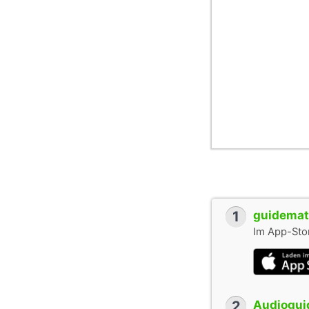
1
guidemate
Im App-Stor
2
Audioguid