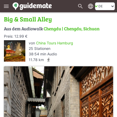
search
language
menu
Big & Small Alley
Aus dem Audiowalk
Chengdu | Chengdu, Sichuan
Preis: 12.99 €
von
China Tours Hamburg
25 Stationen
38:54 min Audio
directions_walk
11.78 km