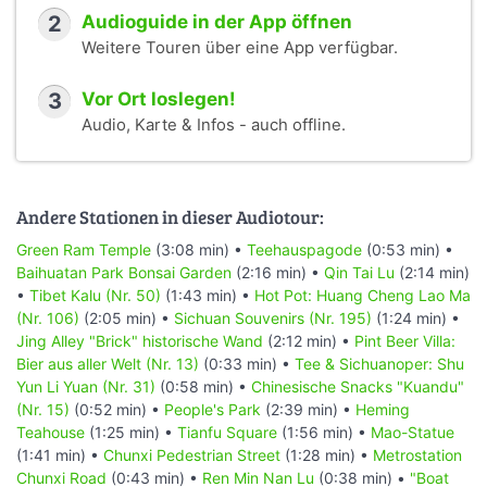
2
Audioguide in der App öffnen
Weitere Touren über eine App verfügbar.
3
Vor Ort loslegen!
Audio, Karte & Infos - auch offline.
Andere Stationen in dieser Audiotour:
Green Ram Temple
(3:08 min) •
Teehauspagode
(0:53 min) •
Baihuatan Park Bonsai Garden
(2:16 min) •
Qin Tai Lu
(2:14 min)
•
Tibet Kalu (Nr. 50)
(1:43 min) •
Hot Pot: Huang Cheng Lao Ma
(Nr. 106)
(2:05 min) •
Sichuan Souvenirs (Nr. 195)
(1:24 min) •
Jing Alley "Brick" historische Wand
(2:12 min) •
Pint Beer Villa:
Bier aus aller Welt (Nr. 13)
(0:33 min) •
Tee & Sichuanoper: Shu
Yun Li Yuan (Nr. 31)
(0:58 min) •
Chinesische Snacks "Kuandu"
(Nr. 15)
(0:52 min) •
People's Park
(2:39 min) •
Heming
Teahouse
(1:25 min) •
Tianfu Square
(1:56 min) •
Mao-Statue
(1:41 min) •
Chunxi Pedestrian Street
(1:28 min) •
Metrostation
Chunxi Road
(0:43 min) •
Ren Min Nan Lu
(0:38 min) •
"Boat