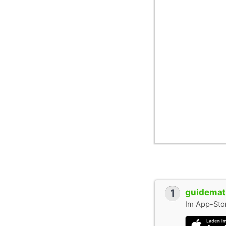
1
guidemate
Im App-Stor