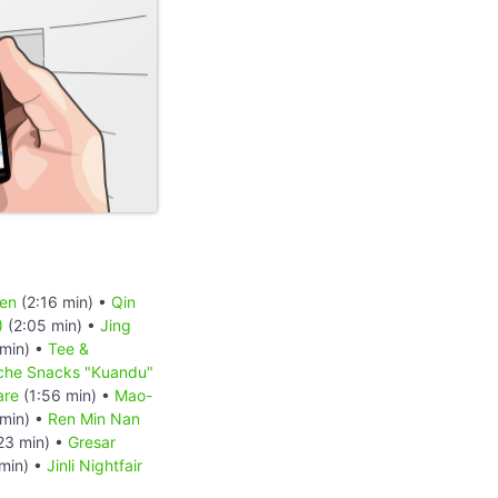
den
(2:16 min) •
Qin
)
(2:05 min) •
Jing
min) •
Tee &
sche Snacks "Kuandu"
are
(1:56 min) •
Mao-
min) •
Ren Min Nan
23 min) •
Gresar
min) •
Jinli Nightfair