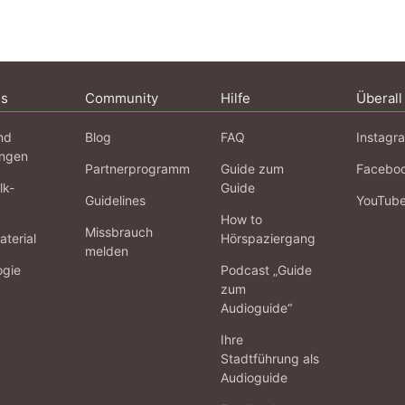
ns
Community
Hilfe
Überall
nd
Blog
FAQ
Instagr
ngen
Partnerprogramm
Guide zum
Facebo
lk-
Guide
Guidelines
YouTub
How to
Missbrauch
terial
Hörspaziergang
melden
ogie
Podcast „Guide
zum
Audioguide“
Ihre
Stadtführung als
Audioguide