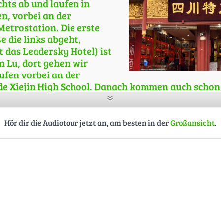
chts ab und laufen in
n, vorbei an der
etrostation. Die erste
e die links abgeht,
t das Leadersky Hotel) ist
n Lu, dort gehen wir
aufen vorbei an der
e Xiejin High School. Danach kommen auch schon 
nser nächstes Ziel sind. Dort wo das rot-graue Mat
rant in der Mitte steht. Die erste Gasse nach recht
n die wir einbiegen wollen.
Hör dir die Audiotour jetzt an, am besten in der
Großansicht
.