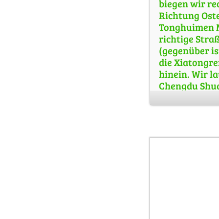
biegen wir re
Richtung Oste
Tonghuimen M
richtige Straß
(gegenüber is
die Xiatongre
hinein. Wir l
Chengdu Shud
Gassen, die u
Sichuan Restau
Jingxiangzi, i