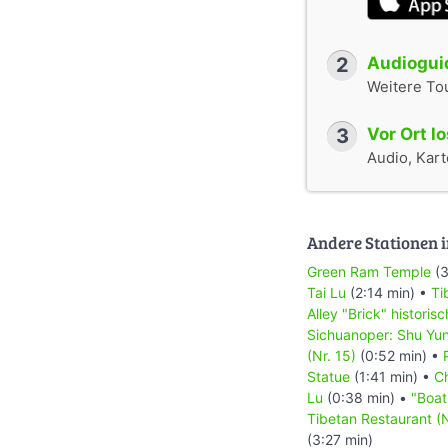
2
Audioguid
Weitere To
3
Vor Ort l
Audio, Karte
Andere Stationen i
Green Ram Temple
(3
Tai Lu
(2:14 min) •
Ti
Alley "Brick" histori
Sichuanoper: Shu Yun 
(Nr. 15)
(0:52 min) •
Statue
(1:41 min) •
Ch
Lu
(0:38 min) •
"Boat
Tibetan Restaurant (N
(3:27 min)