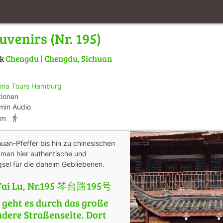
venirs (Nr. 195)
lk
Chengdu | Chengdu, Sichuan
ina Tours Hamburg
tionen
min Audio
directions_walk
km
uan-Pfeffer bis hin zu chinesischen
 man hier authentische und
gsel für die daheim Gebliebenen.
 Tai Lu, Nr.195 琴台路195号
 geht es durch das große
andere Straßenseite. Dort