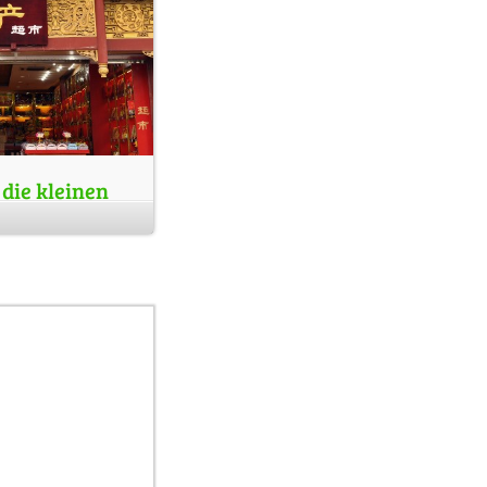
die kleinen
ilda Square
s ist die