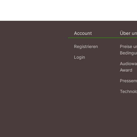
Account
Über u
Registrieren
Preise u
Bedingu
Login
Audiowa
Award
Pressema
Technol