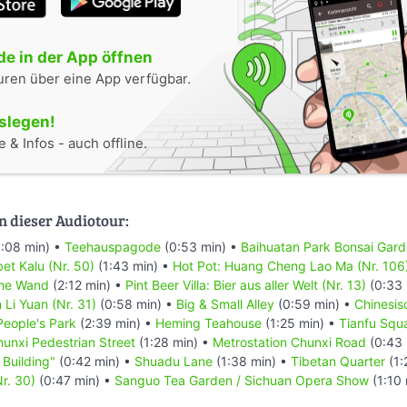
e in der App öffnen
uren über eine App verfügbar.
oslegen!
 & Infos - auch offline.
n dieser Audiotour:
:08 min) •
Teehauspagode
(0:53 min) •
Baihuatan Park Bonsai Gar
bet Kalu (Nr. 50)
(1:43 min) •
Hot Pot: Huang Cheng Lao Ma (Nr. 106
sche Wand
(2:12 min) •
Pint Beer Villa: Bier aus aller Welt (Nr. 13)
(0:33 
Li Yuan (Nr. 31)
(0:58 min) •
Big & Small Alley
(0:59 min) •
Chinesi
People's Park
(2:39 min) •
Heming Teahouse
(1:25 min) •
Tianfu Squ
unxi Pedestrian Street
(1:28 min) •
Metrostation Chunxi Road
(0:43 
 Building"
(0:42 min) •
Shuadu Lane
(1:38 min) •
Tibetan Quarter
(1:
r. 30)
(0:47 min) •
Sanguo Tea Garden / Sichuan Opera Show
(1:10 