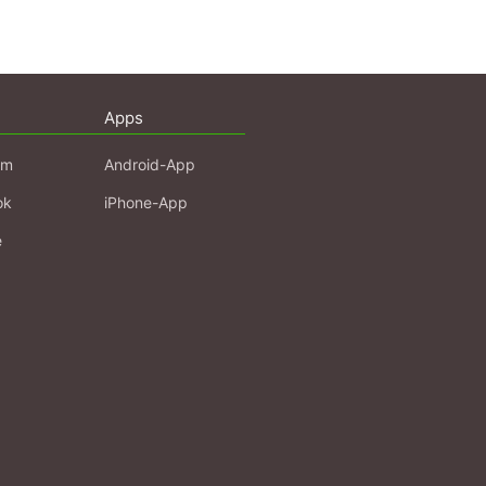
Apps
am
Android-App
ok
iPhone-App
e