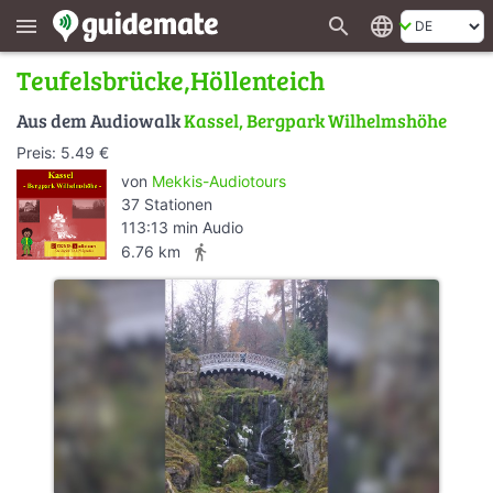
search
language
menu
Teufelsbrücke,Höllenteich
Aus dem Audiowalk
Kassel, Bergpark Wilhelmshöhe
Preis: 5.49 €
von
Mekkis-Audiotours
37 Stationen
113:13 min Audio
directions_walk
6.76 km