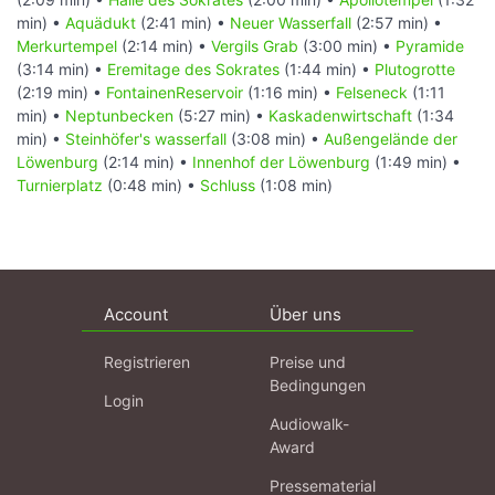
min) •
Aquädukt
(2:41 min) •
Neuer Wasserfall
(2:57 min) •
Merkurtempel
(2:14 min) •
Vergils Grab
(3:00 min) •
Pyramide
(3:14 min) •
Eremitage des Sokrates
(1:44 min) •
Plutogrotte
(2:19 min) •
FontainenReservoir
(1:16 min) •
Felseneck
(1:11
min) •
Neptunbecken
(5:27 min) •
Kaskadenwirtschaft
(1:34
min) •
Steinhöfer's wasserfall
(3:08 min) •
Außengelände der
Löwenburg
(2:14 min) •
Innenhof der Löwenburg
(1:49 min) •
Turnierplatz
(0:48 min) •
Schluss
(1:08 min)
Account
Über uns
Registrieren
Preise und
Bedingungen
Login
Audiowalk-
Award
Pressematerial