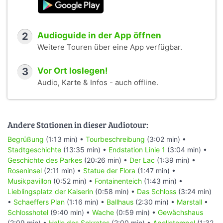
2
Audioguide in der App öffnen
Weitere Touren über eine App verfügbar.
3
Vor Ort loslegen!
Audio, Karte & Infos - auch offline.
Andere Stationen in dieser Audiotour:
Begrüßung
(1:13 min) •
Tourbeschreibung
(3:02 min) •
Stadtgeschichte
(13:35 min) •
Endstation Linie 1
(3:04 min) •
Geschichte des Parkes
(20:26 min) •
Der Lac
(1:39 min) •
Roseninsel
(2:11 min) •
Statue der Flora
(1:47 min) •
Musikpavillon
(0:52 min) •
Fontainenteich
(1:43 min) •
Lieblingsplatz der Kaiserin
(0:58 min) •
Das Schloss
(3:24 min)
•
Schaeffers Plan
(1:16 min) •
Ballhaus
(2:30 min) •
Marstall
•
Schlosshotel
(9:40 min) •
Wache
(0:59 min) •
Gewächshaus
(2:09 min) •
Halle des Sokrates
(2:00 min) •
Apollotempel
(1:32