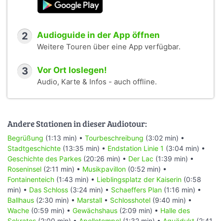
2
Audioguide in der App öffnen
Weitere Touren über eine App verfügbar.
3
Vor Ort loslegen!
Audio, Karte & Infos - auch offline.
Andere Stationen in dieser Audiotour:
Begrüßung
(1:13 min) •
Tourbeschreibung
(3:02 min) •
Stadtgeschichte
(13:35 min) •
Endstation Linie 1
(3:04 min) •
Geschichte des Parkes
(20:26 min) •
Der Lac
(1:39 min) •
Roseninsel
(2:11 min) •
Musikpavillon
(0:52 min) •
Fontainenteich
(1:43 min) •
Lieblingsplatz der Kaiserin
(0:58
min) •
Das Schloss
(3:24 min) •
Schaeffers Plan
(1:16 min) •
Ballhaus
(2:30 min) •
Marstall
•
Schlosshotel
(9:40 min) •
Wache
(0:59 min) •
Gewächshaus
(2:09 min) •
Halle des
Sokrates
(2:00 min) •
Apollotempel
(1:32 min) •
Aquädukt
(2:41