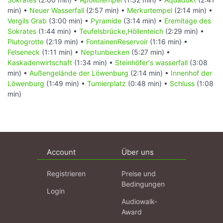
min) •
Neuer Wasserfall
(2:57 min) •
Merkurtempel
(2:14 min) •
Vergils Grab
(3:00 min) •
Pyramide
(3:14 min) •
Eremitage des
Sokrates
(1:44 min) •
Teufelsbrücke,Höllenteich
(2:29 min) •
Plutogrotte
(2:19 min) •
FontainenReservoir
(1:16 min) •
Felseneck
(1:11 min) •
Neptunbecken
(5:27 min) •
Kaskadenwirtschaft
(1:34 min) •
Steinhöfer's wasserfall
(3:08
min) •
Außengelände der Löwenburg
(2:14 min) •
Innenhof der
Löwenburg
(1:49 min) •
Turnierplatz
(0:48 min) •
Schluss
(1:08
min)
Account
Über uns
Registrieren
Preise und
Bedingungen
Login
Audiowalk-
Award