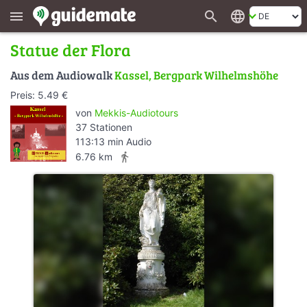
search
language
menu
Statue der Flora
Aus dem Audiowalk
Kassel, Bergpark Wilhelmshöhe
Preis: 5.49 €
von
Mekkis-Audiotours
37 Stationen
113:13 min Audio
directions_walk
6.76 km