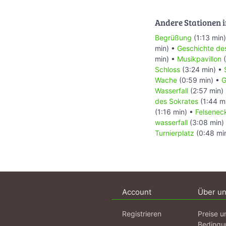
Andere Stationen i
Begrüßung
(1:13 min
min) •
Geschichte de
min) •
Musikpavillon
(
Schloss
(3:24 min) •
Wache
(0:59 min) •
G
Wasserfall
(2:57 min)
des Sokrates
(1:44 m
(1:16 min) •
Felsenec
wasserfall
(3:08 min)
Turnierplatz
(0:48 mi
Account
Über u
Registrieren
Preise u
Bedingu