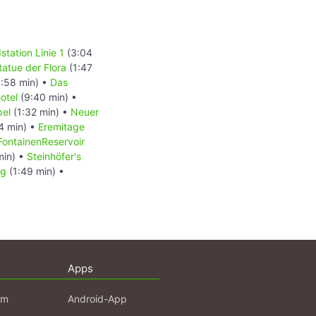
station Linie 1
(3:04
tatue der Flora
(1:47
:58 min) •
Das
otel
(9:40 min) •
pel
(1:32 min) •
Neuer
4 min) •
Eremitage
FontainenReservoir
min) •
Steinhöfer's
rg
(1:49 min) •
Apps
am
Android-App