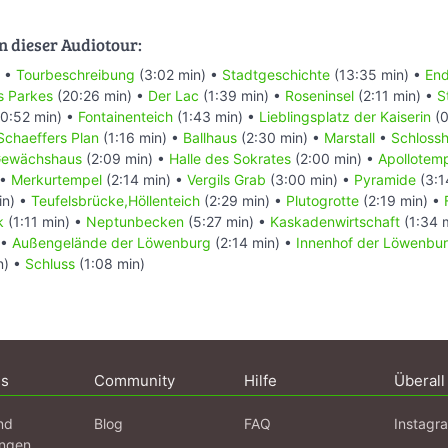
n dieser Audiotour:
) •
Tourbeschreibung
(3:02 min) •
Stadtgeschichte
(13:35 min) •
End
s Parkes
(20:26 min) •
Der Lac
(1:39 min) •
Roseninsel
(2:11 min) •
S
0:52 min) •
Fontainenteich
(1:43 min) •
Lieblingsplatz der Kaiserin
(0
Schaeffers Plan
(1:16 min) •
Ballhaus
(2:30 min) •
Marstall
•
Schlossh
ewächshaus
(2:09 min) •
Halle des Sokrates
(2:00 min) •
Apollotem
 •
Merkurtempel
(2:14 min) •
Vergils Grab
(3:00 min) •
Pyramide
(3:1
in) •
Teufelsbrücke,Höllenteich
(2:29 min) •
Plutogrotte
(2:19 min) •
k
(1:11 min) •
Neptunbecken
(5:27 min) •
Kaskadenwirtschaft
(1:34 
 •
Außengelände der Löwenburg
(2:14 min) •
Innenhof der Löwenbu
n) •
Schluss
(1:08 min)
ns
Community
Hilfe
Überall
nd
Blog
FAQ
Instagr
ngen