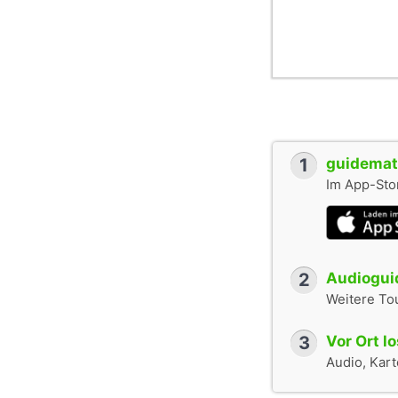
1
guidemate
Im App-Stor
2
Audioguid
Weitere To
3
Vor Ort l
Audio, Karte