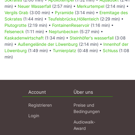
min) •
Neuer Wasserfall
(2:57 min) •
Merkurtempel
(2:14 min) •
Vergils Grab
(3:00 min) •
Pyramide
(3:14 min) •
Eremitage des
Sokrates
(1:44 min) •
Teufelsbrücke,Höllenteich
(2:29 min) •
Plutogrotte
(2:19 min) •
FontainenReservoir
(1:16 min) •
Felseneck
(1:11 min) •
Neptunbecken
(5:27 min) •
Kaskadenwirtschaft
(1:34 min) •
Steinhöfer's wasserfall
(3:08
min) •
Außengelände der Löwenburg
(2:14 min) •
Innenhof der
Löwenburg
(1:49 min) •
Turnierplatz
(0:48 min) •
Schluss
(1:08
min)
Account
Über uns
Registrieren
Preise und
Bedingungen
Login
Audiowalk-
Award