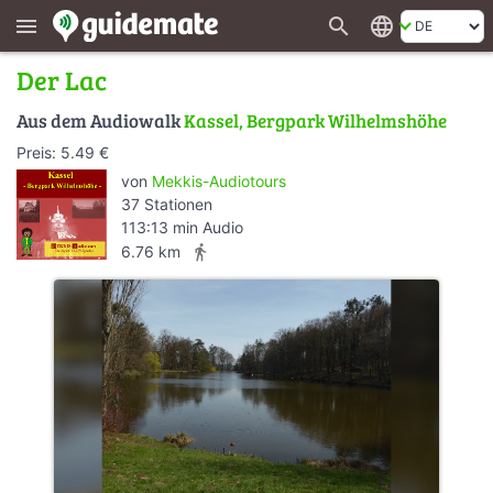
search
language
menu
Der Lac
Aus dem Audiowalk
Kassel, Bergpark Wilhelmshöhe
Preis: 5.49 €
von
Mekkis-Audiotours
37 Stationen
113:13 min Audio
directions_walk
6.76 km