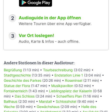
2
Audioguide in der App öffnen
Weitere Touren über eine App verfügbar.
3
Vor Ort loslegen!
Audio, Karte & Infos - auch offline.
Andere Stationen in dieser Audiotour:
Begrüßung
(1:13 min) •
Tourbeschreibung
(3:02 min) •
Stadtgeschichte
(13:35 min) •
Endstation Linie 1
(3:04 min) •
Geschichte des Parkes
(20:26 min) •
Roseninsel
(2:11 min) •
Statue der Flora
(1:47 min) •
Musikpavillon
(0:52 min) •
Fontainenteich
(1:43 min) •
Lieblingsplatz der Kaiserin
(0:58
min) •
Das Schloss
(3:24 min) •
Schaeffers Plan
(1:16 min) •
Ballhaus
(2:30 min) •
Marstall
•
Schlosshotel
(9:40 min) •
Wache
(0:59 min) •
Gewächshaus
(2:09 min) •
Halle des
Sokrates
(2:00 min) •
Apollotempel
(1:32 min) •
Aquädukt
(2:41