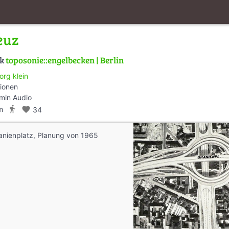
euz
lk
toposonie::engelbecken | Berlin
org klein
tionen
min Audio
directions_walk
m
favorite
34
nienplatz, Planung von 1965