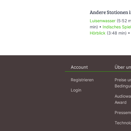
Andere Stationen i
Luisenwasser
(5:52 m
min) •
Indisches Spie
Hörblick
(3:48 min) 
Account
Über u
Registrieren
Preise u
Bedingu
Login
Audiowa
Award
Pressema
Technol