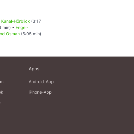
•
Kanal-Hörblick
(3:17
4 min) •
Engel-
und Osman
(5:05 min)
Apps
am
Android-App
ok
iPhone-App
e