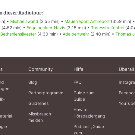
n dieser Audiotour:
in) •
Michaelswand
(2:55 min) •
Mauerreport Antireport
(3:59 min) 
l
(4:52 min) •
Engelbecken-Nazis
(3:15 min) •
Todesstreifenfrei
(4:0
•
Bethaniensilvester
(4:30 min) •
Adalbertwehr
(2:40 min) •
Thomas 
ns
Community
Hilfe
Überall
nd
Blog
FAQ
Instagr
ngen
Partnerprogramm
Guide zum
Facebo
lk-
Guide
Guidelines
YouTub
How to
Missbrauch
terial
Hörspaziergang
melden
ogie
Podcast „Guide
zum