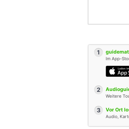
1
guidemate
Im App-Stor
2
Audioguid
Weitere To
3
Vor Ort l
Audio, Karte