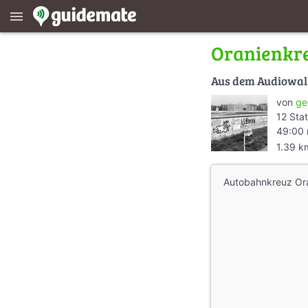
menu
Oranienkr
Aus dem Audiowa
von
ge
12 Sta
49:00 
1.39 k
Autobahnkreuz Ora