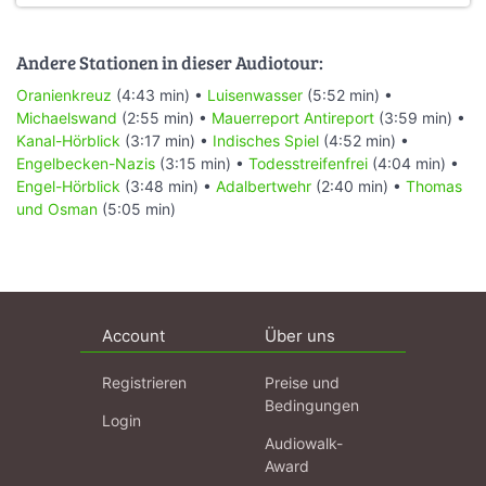
Andere Stationen in dieser Audiotour:
Oranienkreuz
(4:43 min) •
Luisenwasser
(5:52 min) •
Michaelswand
(2:55 min) •
Mauerreport Antireport
(3:59 min) •
Kanal-Hörblick
(3:17 min) •
Indisches Spiel
(4:52 min) •
Engelbecken-Nazis
(3:15 min) •
Todesstreifenfrei
(4:04 min) •
Engel-Hörblick
(3:48 min) •
Adalbertwehr
(2:40 min) •
Thomas
und Osman
(5:05 min)
Account
Über uns
Registrieren
Preise und
Bedingungen
Login
Audiowalk-
Award