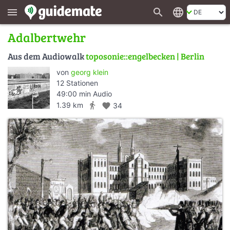
search
language
menu
Adalbertwehr
Aus dem Audiowalk
toposonie::engelbecken | Berlin
von
georg klein
12 Stationen
49:00 min Audio
directions_walk
1.39 km
favorite
34