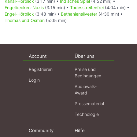
Kanal-Hörblick
(3:17 min) •
Indisches Spiel
(4:52 min) •
Engelbecken-Nazis
(3:15 min) •
Todesstreifenfrei
(4:04 min) •
Engel-Hörblick
(3:48 min) •
Bethaniensilvester
(4:30 min) •
Thomas und Osman
(5:05 min)
Account
Über uns
Registrieren
Preise und
Bedingungen
Login
Audiowalk-
Award
Pressematerial
Technologie
Community
Hilfe