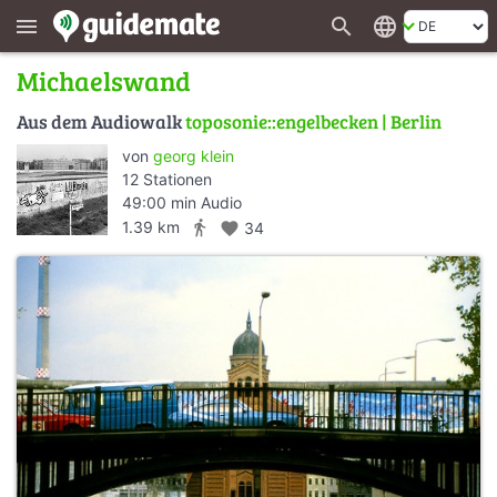
search
language
menu
Michaelswand
Aus dem Audiowalk
toposonie::engelbecken | Berlin
von
georg klein
12 Stationen
49:00 min Audio
directions_walk
1.39 km
favorite
34