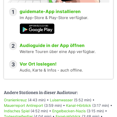
1
guidemate-App installieren
Im App-Store & Play-Store verfügbar.
2
Audioguide in der App öffnen
Weitere Touren über eine App verfügbar.
3
Vor Ort loslegen!
Audio, Karte & Infos - auch offline.
Andere Stationen in dieser Audiotour:
Oranienkreuz
(4:43 min) •
Luisenwasser
(5:52 min) •
Mauerreport Antireport
(3:59 min) •
Kanal-Hörblick
(3:17 min) •
Indisches Spiel
(4:52 min) •
Engelbecken-Nazis
(3:15 min) •
Todesstreifenfrei
(4:04 min) •
Engel-Hörblick
(3:48 min) •