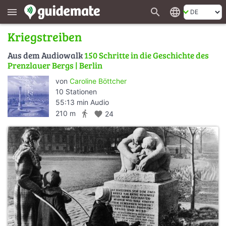
search
language
menu
Kriegstreiben
Aus dem Audiowalk
150 Schritte in die Geschichte des
Prenzlauer Bergs | Berlin
von
Caroline Böttcher
10 Stationen
55:13 min Audio
directions_walk
210 m
favorite
24