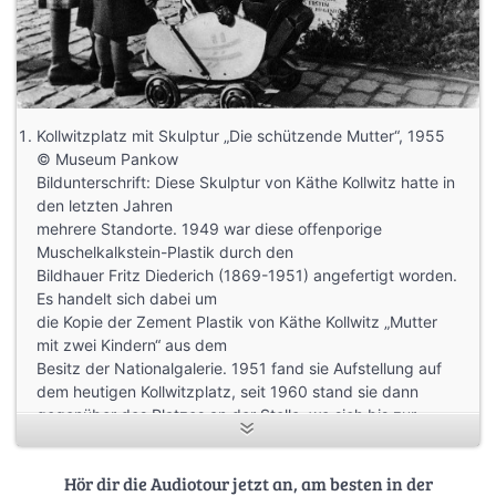
Kollwitzplatz mit Skulptur „Die schützende Mutter“, 1955
© Museum Pankow
Bildunterschrift: Diese Skulptur von Käthe Kollwitz hatte in
den letzten Jahren
mehrere Standorte. 1949 war diese offenporige
Muschelkalkstein-Plastik durch den
Bildhauer Fritz Diederich (1869-1951) angefertigt worden.
Es handelt sich dabei um
die Kopie der Zement Plastik von Käthe Kollwitz „Mutter
mit zwei Kindern“ aus dem
Besitz der Nationalgalerie. 1951 fand sie Aufstellung auf
dem heutigen Kollwitzplatz, seit 1960 stand sie dann
gegenüber des Platzes an der Stelle, wo sich bis zur
Zerstörung das ehemalige Wohnhaus von Käthe Kollwitz in
der damaligen Weißenburger Straße 56 befunden hatte.
Hör dir die Audiotour jetzt an, am besten in der
Als man dort vor einigen Jahren einen Neubau errichten