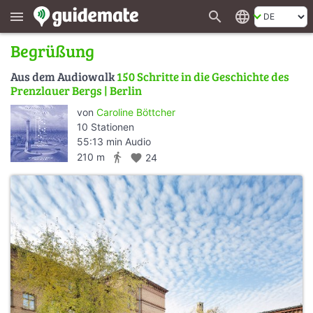
search
language
menu
Begrüßung
Aus dem Audiowalk
150 Schritte in die Geschichte des
Prenzlauer Bergs | Berlin
von
Caroline Böttcher
10 Stationen
55:13 min Audio
directions_walk
210 m
favorite
24