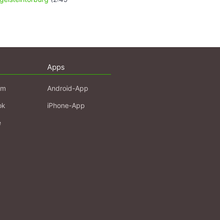
Apps
am
Android-App
ok
iPhone-App
e