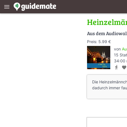
menu
Heinzelmä
Aus dem Audiowa
Preis: 5.99 €
von
Au
15 Sta
34:00 
directions_walk
favorite
Die Heinzelmännche
dadurch immer fau