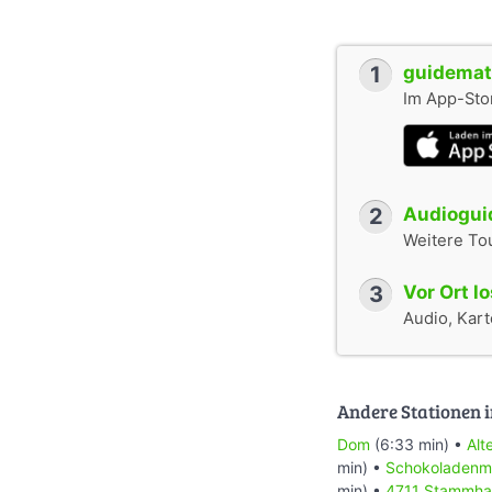
1
guidemate
Im App-Stor
2
Audioguid
Weitere To
3
Vor Ort l
Audio, Karte
Andere Stationen i
Dom
(6:33 min) •
Alt
min) •
Schokoladen
min) •
4711 Stammha