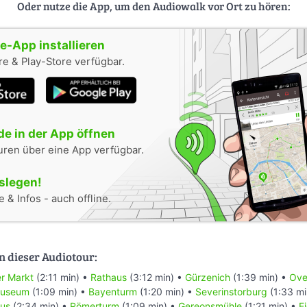
Oder nutze die App, um den Audiowalk vor Ort zu hören:
-App installieren
e & Play-Store verfügbar.
e in der App öffnen
uren über eine App verfügbar.
oslegen!
 & Infos - auch offline.
n dieser Audiotour:
er Markt
(2:11 min) •
Rathaus
(3:12 min) •
Gürzenich
(1:39 min) •
Ove
museum
(1:09 min) •
Bayenturm
(1:20 min) •
Severinstorburg
(1:33 mi
us
(2:34 min) •
Römerturm
(1:09 min) •
Gereonsmühle
(1:21 min) •
E