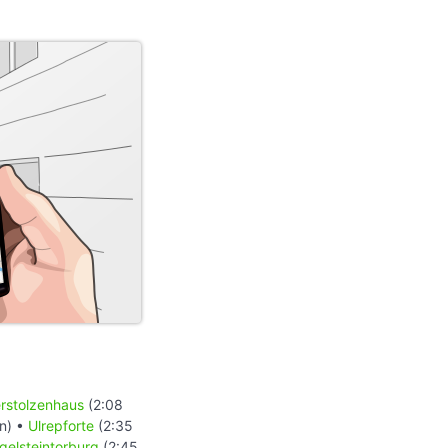
rstolzenhaus
(2:08
n) •
Ulrepforte
(2:35
igelsteintorburg
(2:45