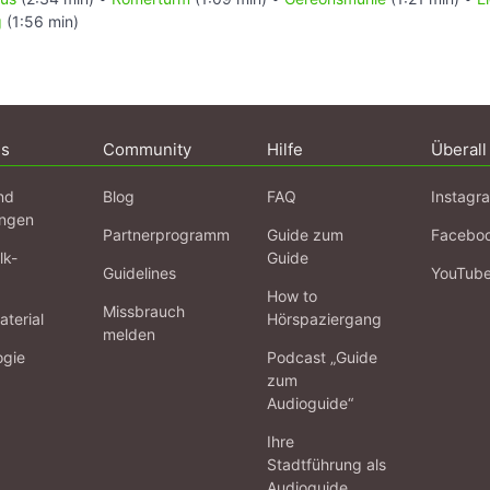
g
(1:56 min)
ns
Community
Hilfe
Überall
nd
Blog
FAQ
Instagr
ngen
Partnerprogramm
Guide zum
Facebo
lk-
Guide
Guidelines
YouTub
How to
Missbrauch
terial
Hörspaziergang
melden
ogie
Podcast „Guide
zum
Audioguide“
Ihre
Stadtführung als
Audioguide