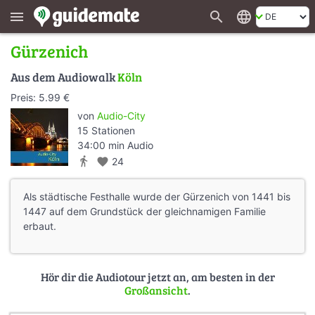
search
language
menu
Gürzenich
Aus dem Audiowalk
Köln
Preis: 5.99 €
von
Audio-City
15 Stationen
34:00 min Audio
directions_walk
favorite
24
Als städtische Festhalle wurde der Gürzenich von 1441 bis
1447 auf dem Grundstück der gleichnamigen Familie
erbaut.
Hör dir die Audiotour jetzt an, am besten in der
Großansicht
.