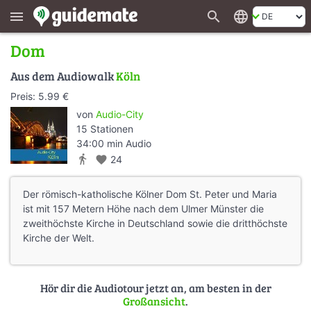
search
language
menu
Dom
Aus dem Audiowalk
Köln
Preis: 5.99 €
von
Audio-City
15 Stationen
34:00 min Audio
directions_walk
favorite
24
Der römisch-katholische Kölner Dom St. Peter und Maria
ist mit 157 Metern Höhe nach dem Ulmer Münster die
zweithöchste Kirche in Deutschland sowie die dritthöchste
Kirche der Welt.
Hör dir die Audiotour jetzt an, am besten in der
Großansicht
.