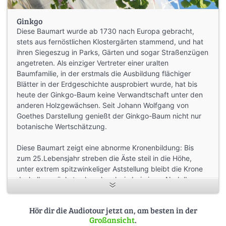
Ginkgo
Diese Baumart wurde ab 1730 nach Europa gebracht,
stets aus fernöstlichen Klostergärten stammend, und hat
ihren Siegeszug in Parks, Gärten und sogar Straßenzügen
angetreten. Als einziger Vertreter einer uralten
Baumfamilie, in der erstmals die Ausbildung flächiger
Blätter in der Erdgeschichte ausprobiert wurde, hat bis
heute der Ginkgo-Baum keine Verwandtschaft unter den
anderen Holzgewächsen. Seit Johann Wolfgang von
Goethes Darstellung genießt der Ginkgo-Baum nicht nur
botanische Wertschätzung.
Diese Baumart zeigt eine abnorme Kronenbildung: Bis
zum 25.Lebensjahr streben die Äste steil in die Höhe,
unter extrem spitzwinkeliger Aststellung bleibt die Krone
deshalb zunächst sehr schmal wie bei einem Nadelbaum –
später senken sich die Äste immer tiefer herab, sodass im
Alter nahezu waagerechte Hauptäste vorhanden sind.
Hör dir die Audiotour jetzt an, am besten in der
Dann bildet der Ginkgo-Baum eine breite, ausgewogene
Großansicht
.
Krone mit vielen Etagen. Er erreicht Höhen von 60 Metern