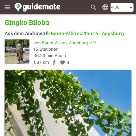
search
language
menu
Gingko Biloba
Aus dem Audiowalk
Baum-Allianz: Tour 4 | Augsburg
von
Baum-Allianz Augsburg e.V.
15 Stationen
36:23 min Audio
directions_walk
1.87 km
favorite
4